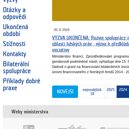
Otázky a
odpovědi
Ukončená
30. 9. 2024
období
VÝZVA UKONČENA: Rozvoj spolupráce m
Stížnosti
oblasti lidských práv - výzva k předklád
iniciativy
Kontakty
Ministerstvo financí, Zprostředkovatel progr
genderově podmíněné násilí, vyhlašuje dne 15. 
Bilaterální
žádostí o grant na financování bilaterálních inic
spolupráce
úrovni financovaného z Norských fondů 2014 - 2
Příklady dobré
praxe
nejnovějších
2025
2024
NOVĚJŠÍ
10
Weby ministerstva