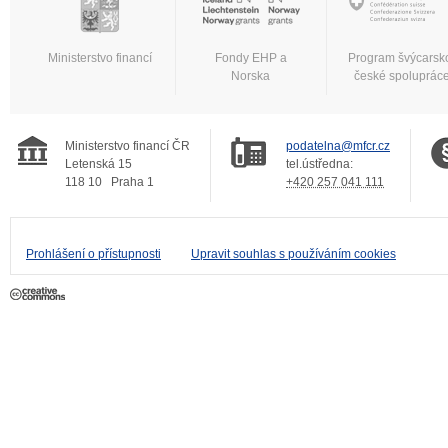
Ministerstvo financí
Fondy EHP a
Program švýcarsk
Norska
české spoluprác
Ministerstvo financí ČR
podatelna@mfcr.cz
Letenská 15
tel.ústředna:
118 10
Praha 1
+420 257 041 111
Prohlášení o přístupnosti
Upravit souhlas s používáním cookies