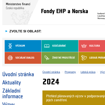
Ministerstvo financí
Česká republika
Fondy EHP a Norska
►
ZVOLTE SI OBLAST:
VÝZKUM
VZDĚLÁVÁNÍ
KULTURA
SOCIÁLNÍ DIALOG
ŽIVOTNÍ PROSTŘEDÍ
LIDSKÁ PRÁV
Úvodní stránka
Programy
Lidská práva
Výz
Úvodní stránka
2024
Aktuality
Základní
informace
Přehled plánovaných výzev v podporovanýc
jejich zaměření.
Výzvy