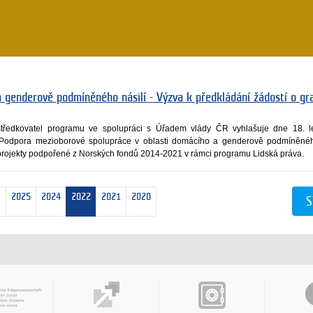
 genderově podmíněného násilí - Výzva k předkládání žádostí o gr
rostředkovatel programu ve spolupráci s Úřadem vlády ČR vyhlašuje dne 18. 
odpora mezioborové spolupráce v oblasti domácího a genderově podmíněného
 projekty podpořené z Norských fondů 2014-2021 v rámci programu Lidská práva.
2025
2024
2022
2021
2020
S