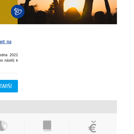
ant na
ledna 2022
 násilí) k
TARŠÍ