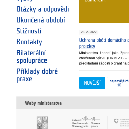
Otázky a odpovědi
Ukončená období
Stížnosti
23. 2. 2022
Ochrana obětí domácího a
Kontakty
projekty
Bilaterální
Ministerstvo financí jako Zp
otevřenou výzvu (HRMGSB – P
spolupráce
předkládání žádostí o grant na
Příklady dobré
praxe
nejnovějších
NOVĚJŠÍ
10
Weby ministerstva