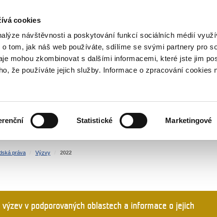
NOVINKY RSS
ívá cookies
rska
nalýze návštěvnosti a poskytování funkcí sociálních médií vyu
 o tom, jak náš web používáte, sdílíme se svými partnery pro so
daje mohou zkombinovat s dalšími informacemi, které jste jim pos
oho, že používáte jejich služby. Informace o zpracování cookies 
KULTURA
ZDRAVÍ
erenční
Statistické
Marketingové
LIDSKÁ PRÁVA
SPRAVEDLNOST
idská práva
Výzvy
2022
 výzev v podporovaných oblastech a informace o jejich