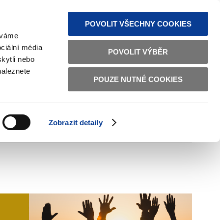
MAPA STRÁNEK
TEXTOVÁ VERZE
ČESKY
ENGLISH
POVOLIT VŠECHNY COOKIES
žíváme
ciální média
POVOLIT VÝBĚR
kytli nebo
naleznete
POUZE NUTNÉ COOKIES
ŘÁDNÁ SPRÁVA
OBČANSKÁ SPOLEČNOST
Zobrazit detaily
VNITŘNÍ VĚCI
BILATERÁLNÍ SPOLUPRÁCE