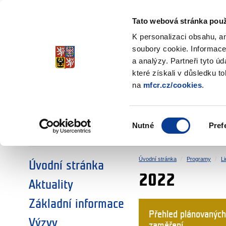
Ministerstvo financí
Česká republika
Tato webová stránka použ
Fondy EHP a No
K personalizaci obsahu, a
soubory cookie. Informace
a analýzy. Partneři tyto ú
►
ZVOLTE SI OBLAST:
které získali v důsledku t
na
mfcr.cz/cookies
.
VÝZKUM
VZDĚLÁVÁNÍ
Výběr
Nutné
Pref
SOCIÁLNÍ DIALOG
ŽIVOTNÍ PROSTŘEDÍ
souhlasu
Úvodní stránka
Programy
L
Úvodní stránka
2022
Aktuality
Základní informace
Přehled plánovaných
Výzvy
zaměření.