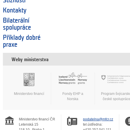
Stížnosti
Kontakty
Bilaterální
spolupráce
Příklady dobré
praxe
Weby ministerstva
Ministerstvo financí
Fondy EHP a
Program švýcarsk
Norska
české spoluprác
Ministerstvo financí ČR
podatelna@mfcr.cz
Letenská 15
tel.ústředna:
118 10
Praha 1
+420 257 041 111