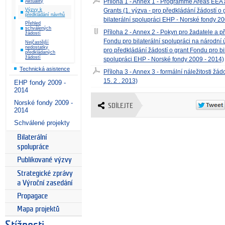
Příloha 1 - Annex 1 - Programme Areas EEA
Aktuality
Grants (1. výzva - pro předkládání žádostí o
Výzvy k
předkládání návrhů
bilaterální spolupráci EHP - Norské fondy 2
Přehled
schválených
Příloha 2 - Annex 2 - Pokyn pro žadatele a p
žádostí
Fondu pro bilaterální spolupráci na národní ú
Nejčastější
nedostatky
pro předkládání žádostí o grant Fondu pro bi
předkládaných
žádostí
spolupráci EHP - Norské fondy 2009 - 2014)
Technická asistence
Příloha 3 - Annex 3 - formální náležitosti žád
15. 2 . 2013)
EHP fondy 2009 -
2014
Norské fondy 2009 -
SDÍLEJTE
2014
Schválené projekty
Bilaterální
spolupráce
Publikované výzvy
Strategické zprávy
a Výroční zasedání
Propagace
Mapa projektů