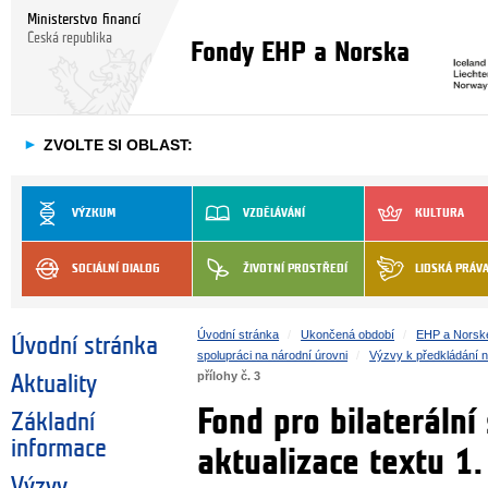
Ministerstvo financí
Česká republika
Fondy EHP a Norska
►
ZVOLTE SI OBLAST:
VÝZKUM
VZDĚLÁVÁNÍ
KULTURA
SOCIÁLNÍ DIALOG
ŽIVOTNÍ PROSTŘEDÍ
LIDSKÁ PRÁV
Úvodní stránka
Ukončená období
EHP a Norsk
Úvodní stránka
spolupráci na národní úrovni
Výzvy k předkládání 
přílohy č. 3
Aktuality
Fond pro bilaterální
Základní
informace
aktualizace textu 1.
Výzvy