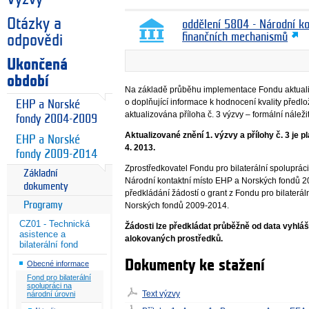
Otázky a
oddělení 5804 - Národní k
finančních mechanismů
odpovědi
Ukončená
období
Na základě průběhu implementace Fondu aktualiz
o doplňující informace k hodnocení kvality předlo
EHP a Norské
aktualizována příloha č. 3 výzvy – formální náležit
fondy 2004-2009
Aktualizované znění 1. výzvy a přílohy č. 3 je pl
EHP a Norské
4. 2013.
fondy 2009-2014
Zprostředkovatel Fondu pro bilaterální spolupráci
Základní
Národní kontaktní místo EHP a Norských fondů 20
dokumenty
předkládání žádostí o grant z Fondu pro bilaterá
Programy
Norských fondů 2009-2014.
CZ01 - Technická
Žádosti lze předkládat průběžně od data vyhlá
asistence a
alokovaných prostředků.
bilaterální fond
Dokumenty ke stažení
Obecné informace
Fond pro bilaterální
spolupráci na
Text výzvy
národní úrovni