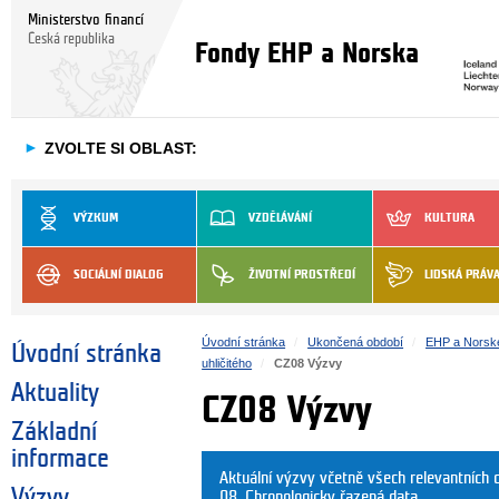
Ministerstvo financí
Česká republika
Fondy EHP a Norska
►
ZVOLTE SI OBLAST:
VÝZKUM
VZDĚLÁVÁNÍ
KULTURA
SOCIÁLNÍ DIALOG
ŽIVOTNÍ PROSTŘEDÍ
LIDSKÁ PRÁV
Úvodní stránka
Ukončená období
EHP a Norsk
Úvodní stránka
uhličitého
CZ08 Výzvy
Aktuality
CZ08 Výzvy
Základní
informace
Aktuální výzvy včetně všech relevantníc
Výzvy
08. Chronologicky řazená data.