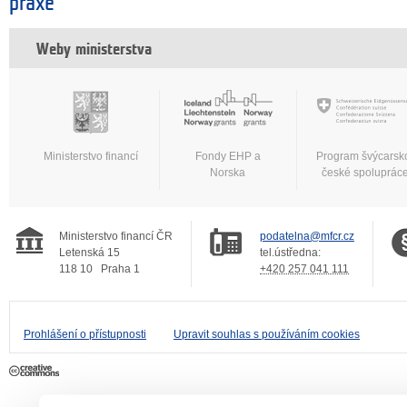
praxe
Weby ministerstva
Ministerstvo financí
Fondy EHP a
Program švýcarsk
Norska
české spoluprác
Ministerstvo financí ČR
podatelna@mfcr.cz
Letenská 15
tel.ústředna:
118 10
Praha 1
+420 257 041 111
Prohlášení o přístupnosti
Upravit souhlas s používáním cookies