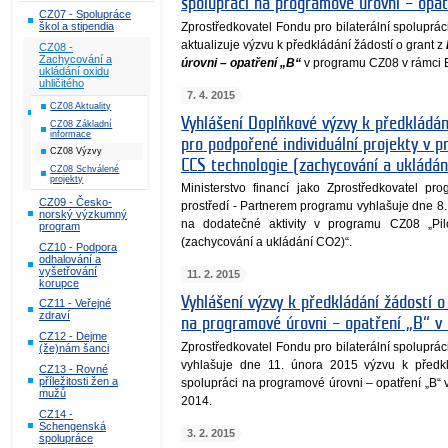
spolupráci na programové úrovni – opa
CZ07 - Spolupráce
Zprostředkovatel Fondu pro bilaterální spoluprá
škol a stipendia
aktualizuje výzvu k předkládání žádostí o grant z
CZ08 -
Zachycování a
úrovni – opatření „B“
v programu CZ08 v rámci 
ukládání oxidu
uhličitého
7. 4. 2015
CZ08 Aktuality
Vyhlášení Doplňkové výzvy k předkládán
CZ08 Základní
informace
pro podpořené individuální projekty v 
CZ08 Výzvy
CCS technologie (zachycování a ukládán
CZ08 Schválené
projekty
Ministerstvo financí jako Zprostředkovatel pr
CZ09 - Česko-
prostředí - Partnerem programu vyhlašuje dne 8
norský výzkumný
na dodatečné aktivity v programu CZ08 „Pi
program
(zachycování a ukládání CO2)“.
CZ10 - Podpora
odhalování a
vyšetřování
11. 2. 2015
korupce
Vyhlášení výzvy k předkládání žádostí o
CZ11 - Veřejné
zdraví
na programové úrovni – opatření „B“ 
CZ12 - Dejme
Zprostředkovatel Fondu pro bilaterální spoluprá
(že)nám šanci
vyhlašuje dne 11. února 2015 výzvu k předkl
CZ13 - Rovné
příležitosti žen a
spolupráci na programové úrovni – opatření „B
mužů
2014.
CZ14 -
Schengenská
3. 2. 2015
spolupráce