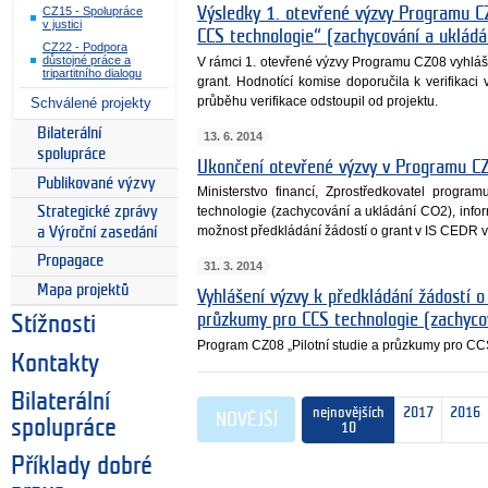
CZ15 - Spolupráce
Výsledky 1. otevřené výzvy Programu C
v justici
CCS technologie“ (zachycování a ukládán
CZ22 - Podpora
důstojné práce a
V rámci 1. otevřené výzvy Programu CZ08 vyhláš
tripartitního dialogu
grant. Hodnotící komise doporučila k verifikac
průběhu verifikace odstoupil od projektu.
Schválené projekty
Bilaterální
13. 6. 2014
spolupráce
Ukončení otevřené výzvy v Programu C
Publikované výzvy
Ministerstvo financí, Zprostředkovatel prog
Strategické zprávy
technologie (zachycování a ukládání CO2), info
možnost předkládání žádostí o grant v IS CEDR v
a Výroční zasedání
Propagace
31. 3. 2014
Mapa projektů
Vyhlášení výzvy k předkládání žádostí o
průzkumy pro CCS technologie (zachyco
Stížnosti
Program CZ08 „Pilotní studie a průzkumy pro CC
Kontakty
Bilaterální
nejnovějších
2017
2016
NOVĚJŠÍ
spolupráce
10
Příklady dobré