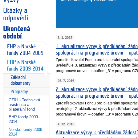
Otázky a
odpovědi
Ukončená
období
3. 1. 2017
3. aktualizace výzvy k předkládání žádos
EHP a Norské
spolupráci na programové úrovni – opa
fondy 2004-2009
Zprostředkovatel Fondu pro bilaterální spoluprá
EHP a Norské
uveřejňuje 3. aktualizaci výzvy k předkládání žád
fondy 2009-2014
programové úrovni – opatření „B“ v programu CZ
Základní
25. 7. 2016
dokumenty
2. aktualizace výzvy k předkládání žádos
Programy
spolupráci na programové úrovni – opa
CZ01 - Technická
Zprostředkovatel Fondu pro bilaterální spoluprá
asistence a
uveřejňuje 2. aktualizaci výzvy k předkládání žád
bilaterální fond
programové úrovni – opatření „B“ v programu CZ
EHP fondy 2009 -
2014
4. 12. 2015
Norské fondy 2009 -
Aktualizace výzvy k předkládání žádostí
2014