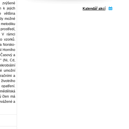
ž zvýšené
 k jejich
Kalendář akcí
e většina
vždy možné
u metodiku
rostředí,
. V rámci
o vzorků.
na Norsko-
t Horního
 Časový a
“ (Ni, Cd,
ikrobiální
rvé umožní
tračními a
životního
 opatření.
zemědělská
dý člen má
vyvážené a