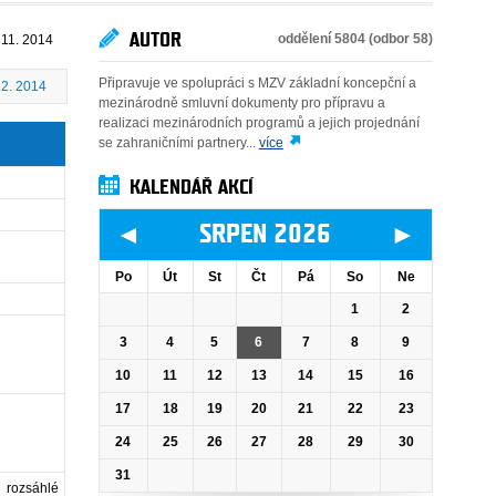
AUTOR
oddělení 5804 (odbor 58)
 11. 2014
Připravuje ve spolupráci s MZV základní koncepční a
12. 2014
mezinárodně smluvní dokumenty pro přípravu a
realizaci mezinárodních programů a jejich projednání
se zahraničními partnery...
více
KALENDÁŘ AKCÍ
◄
►
SRPEN 2026
Po
Út
St
Čt
Pá
So
Ne
1
2
3
4
5
6
7
8
9
10
11
12
13
14
15
16
17
18
19
20
21
22
23
24
25
26
27
28
29
30
31
k rozsáhlé