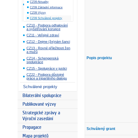
CZ09 Aktuality
CZ09 Základní informace
CZ09 Výzvy
CZ09 Schválené projekty
CZ10 - Podpora odhalování
a vyšetřování korupce
CZ11 - Veřejné zdraví
CZ12 - Dejme (že)nám šanci
CZ13 - Rovné příležitosti žen
a mužů
Popis projektu
CZ14 - Schengenská
spolupráce
CZ15 - Spolupráce v justici
CZ22 - Podpora důstojné
práce a tripartitního dialogu
Schválené projekty
Bilaterální spolupráce
Publikované výzvy
Strategické zprávy a
Výroční zasedání
Propagace
Schválený grant
Mapa projektů