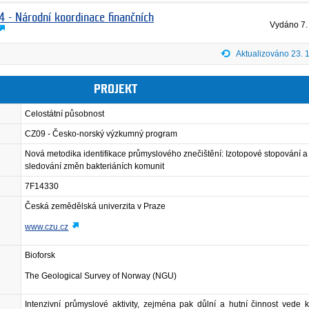
4 - Národní koordinace finančních
Vydáno
7.
Aktualizováno 23. 
PROJEKT
Celostátní působnost
CZ09 - Česko-norský výzkumný program
Nová metodika identifikace průmyslového znečištění: Izotopové stopování a
sledování změn bakteriáních komunit
7F14330
Česká zemědělská univerzita v Praze
www.czu.cz
Bioforsk
The Geological Survey of Norway (NGU)
Intenzivní průmyslové aktivity, zejména pak důlní a hutní činnost vede 