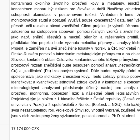
kontaminaci okolního životního prostředí kovy a metaloidy, jejich
koncentrace mohou být rizikem pro člověka a další živočichy vzhledem
schopnosti akumulace v potravinovém řetězci. Vzhledem k tomu, ž
monitorovacích studií a postupů využívá pouze koncentrační data, není 
přesně určit rozsah a původ znečištění. Cílem projektu je vytvořit účinno
založenou na izotopovém stopování pomocí různých vzorků z životního p
jako např. sněhů, lišejníků a mechů, půdních a rašelinných profilů
předkládaného projektu bude vyvinuta metodika přípravy a analýzy těcht
Projekt je zaměřen na dvě znečištěné lokality v Norsku a ČR, konkrétně 
Finsko-Ruském pomezí s intenzivním metalurgickým průmyslem a na oblas
Slezska, konkrétně oblast Ostravska kontaminovaného těžkým průmyslem.
prostorový rozsah znečištění bude posouzen pomocí analýz „netradičních
Cu) a „tradičních“ (Pb) izotopových systémů. Dále budou využity půdní m
společenstva jako indikátory znečištění kovy. Tento celistvý přístup pop
identifikovat a kvantifikovat jednotlivé zdroje kovů a v kombinaci s koncen
mineralogickými analýzami představuje účinný nástroj pro analýzu 
prostředí, monitoring, posouzení rizik a následné přijetí legislativních
Projektový tým je složen z 1 hlavního řešitele z České republiky (Česká 
univerzita v Praze) a 2 spoluřešitelů z Norska (Bioforsk a NGU), kde kaž
svoji nezastupitelnou roli. Projektové týmy jsou vhodně vybrané, zkušené, 
jsou v nich zastoupeny ženy-výzkumnice, postdoktorandi a Ph.D. studenti.
17 174 000 CZK