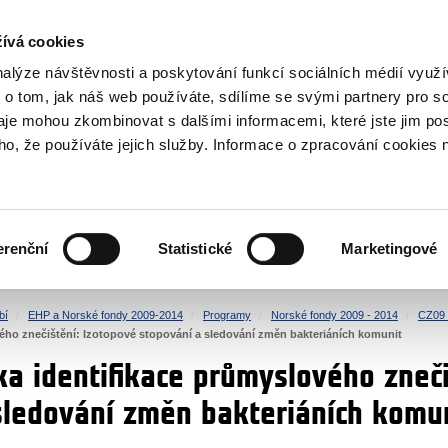
NOVINKY RSS
ívá cookies
rska
nalýze návštěvnosti a poskytování funkcí sociálních médií vyu
 o tom, jak náš web používáte, sdílíme se svými partnery pro so
daje mohou zkombinovat s dalšími informacemi, které jste jim pos
oho, že používáte jejich služby. Informace o zpracování cookies 
KULTURA
ZDRAVÍ
erenční
Statistické
Marketingové
LIDSKÁ PRÁVA
SPRAVEDLNOST
bí
EHP a Norské fondy 2009-2014
Programy
Norské fondy 2009 - 2014
CZ09 
ého znečištění: Izotopové stopování a sledování změn bakteriáních komunit
a identifikace průmyslového zneči
sledování změn bakteriáních komu