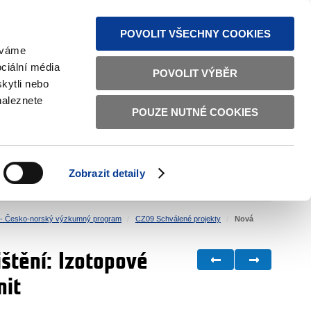
MAPA STRÁNEK
TEXTOVÁ VERZE
ČESKY
ENGLISH
POVOLIT VŠECHNY COOKIES
žíváme
ciální média
POVOLIT VÝBĚR
kytli nebo
naleznete
POUZE NUTNÉ COOKIES
ŘÁDNÁ SPRÁVA
OBČANSKÁ SPOLEČNOST
Zobrazit detaily
VNITŘNÍ VĚCI
BILATERÁLNÍ SPOLUPRÁCE
- Česko-norský výzkumný program
CZ09 Schválené projekty
Nová
štění: Izotopové
nit