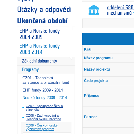
oddělení 580
Otázky a odpovědi
mechanismů
Ukončená období
EHP a Norské fondy
2004-2009
EHP a Norské fondy
Kraj
2009-2014
Název programu
Základní dokumenty
Název projektu
Programy
CZ01 - Technická
Číslo projektu
asistence a bilaterální fond
EHP fondy 2009 - 2014
Příjemce
Norské fondy 2009 - 2014
CZ07 - Spolupráce škol a
stipendia
CZ08 - Zachycování a
Partner
ukládání oxidu uhličitého
CZ09 - Česko-norský
výzkumný program