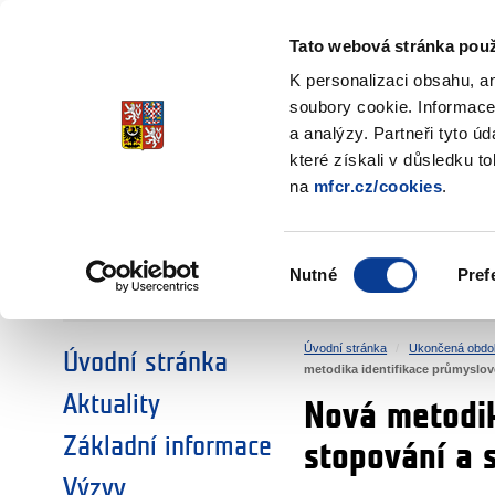
Ministerstvo financí
Česká republika
Tato webová stránka použ
Fondy EHP a No
K personalizaci obsahu, a
soubory cookie. Informace
a analýzy. Partneři tyto ú
►
ZVOLTE SI OBLAST:
které získali v důsledku t
na
mfcr.cz/cookies
.
VÝZKUM
VZDĚLÁVÁNÍ
Výběr
Nutné
Pref
SOCIÁLNÍ DIALOG
ŽIVOTNÍ PROSTŘEDÍ
souhlasu
Úvodní stránka
Ukončená obdo
Úvodní stránka
metodika identifikace průmyslov
Aktuality
Nová metodik
Základní informace
stopování a 
Výzvy