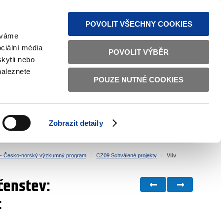
MAPA STRÁNEK
TEXTOVÁ VERZE
ČESKY
ENGLISH
POVOLIT VŠECHNY COOKIES
žíváme
ciální média
POVOLIT VÝBĚR
kytli nebo
naleznete
POUZE NUTNÉ COOKIES
ŘÁDNÁ SPRÁVA
OBČANSKÁ SPOLEČNOST
Zobrazit detaily
VNITŘNÍ VĚCI
BILATERÁLNÍ SPOLUPRÁCE
- Česko-norský výzkumný program
CZ09 Schválené projekty
Vliv
čenstev:
t