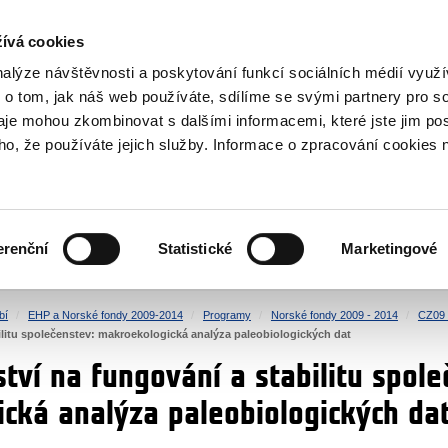
NOVINKY RSS
ívá cookies
rska
nalýze návštěvnosti a poskytování funkcí sociálních médií vyu
 o tom, jak náš web používáte, sdílíme se svými partnery pro so
daje mohou zkombinovat s dalšími informacemi, které jste jim pos
oho, že používáte jejich služby. Informace o zpracování cookies 
KULTURA
ZDRAVÍ
erenční
Statistické
Marketingové
LIDSKÁ PRÁVA
SPRAVEDLNOST
bí
EHP a Norské fondy 2009-2014
Programy
Norské fondy 2009 - 2014
CZ09 
ilitu společenstev: makroekologická analýza paleobiologických dat
tví na fungování a stabilitu spole
cká analýza paleobiologických da