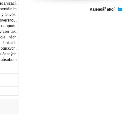
rganizací.
inentálním
Kalendář akcí
ný člověk.
versitou,
o o dopadu
ržen tak,
oje těch
 funkcích
ogických,
učasných
 způsobem