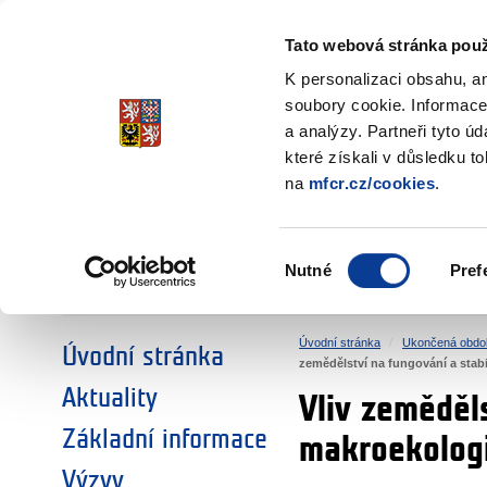
Ministerstvo financí
Česká republika
Tato webová stránka použ
Fondy EHP a No
K personalizaci obsahu, a
soubory cookie. Informace
a analýzy. Partneři tyto ú
►
ZVOLTE SI OBLAST:
které získali v důsledku t
na
mfcr.cz/cookies
.
VÝZKUM
VZDĚLÁVÁNÍ
Výběr
Nutné
Pref
SOCIÁLNÍ DIALOG
ŽIVOTNÍ PROSTŘEDÍ
souhlasu
Úvodní stránka
Ukončená obdo
Úvodní stránka
zemědělství na fungování a stab
Aktuality
Vliv zeměděls
Základní informace
makroekologi
Výzvy