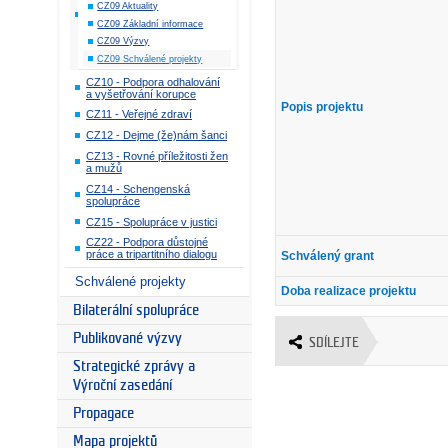
CZ09 Aktuality
CZ09 Základní informace
CZ09 Výzvy
CZ09 Schválené projekty
CZ10 - Podpora odhalování
a vyšetřování korupce
Popis projektu
CZ11 - Veřejné zdraví
CZ12 - Dejme (že)nám šanci
CZ13 - Rovné příležitosti žen
a mužů
CZ14 - Schengenská
spolupráce
CZ15 - Spolupráce v justici
CZ22 - Podpora důstojné
práce a tripartitního dialogu
Schválený grant
Schválené projekty
Doba realizace projektu
Bilaterální spolupráce
Publikované výzvy
SDÍLEJTE
Strategické zprávy a
Výroční zasedání
Propagace
Mapa projektů