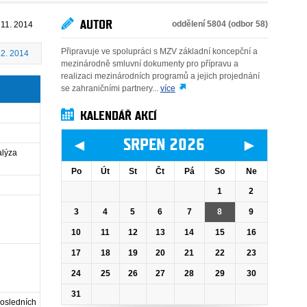
AUTOR
oddělení 5804 (odbor 58)
 11. 2014
Připravuje ve spolupráci s MZV základní koncepční a
12. 2014
mezinárodně smluvní dokumenty pro přípravu a
realizaci mezinárodních programů a jejich projednání
se zahraničními partnery...
více
KALENDÁŘ AKCÍ
◄
►
SRPEN 2026
alýza
Po
Út
St
Čt
Pá
So
Ne
1
2
3
4
5
6
7
8
9
10
11
12
13
14
15
16
17
18
19
20
21
22
23
24
25
26
27
28
29
30
31
posledních