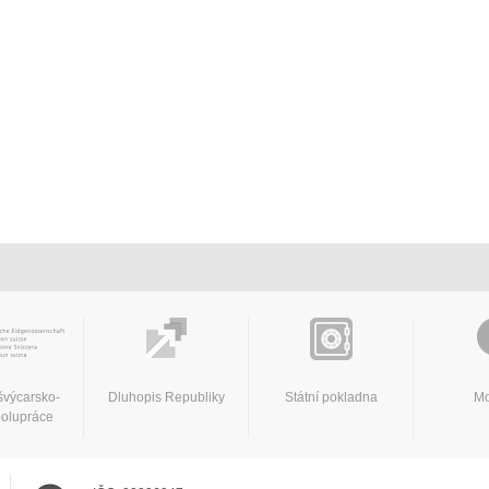
švýcarsko-
Dluhopis Republiky
Státní pokladna
Mo
polupráce