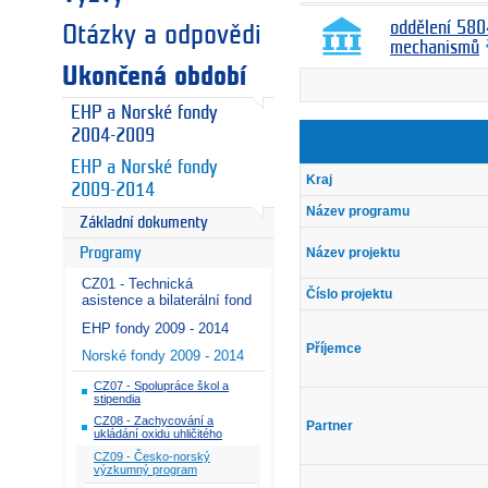
oddělení 580
Otázky a odpovědi
mechanismů
Ukončená období
EHP a Norské fondy
2004-2009
EHP a Norské fondy
Kraj
2009-2014
Název programu
Základní dokumenty
Název projektu
Programy
CZ01 - Technická
Číslo projektu
asistence a bilaterální fond
EHP fondy 2009 - 2014
Příjemce
Norské fondy 2009 - 2014
CZ07 - Spolupráce škol a
stipendia
CZ08 - Zachycování a
Partner
ukládání oxidu uhličitého
CZ09 - Česko-norský
výzkumný program