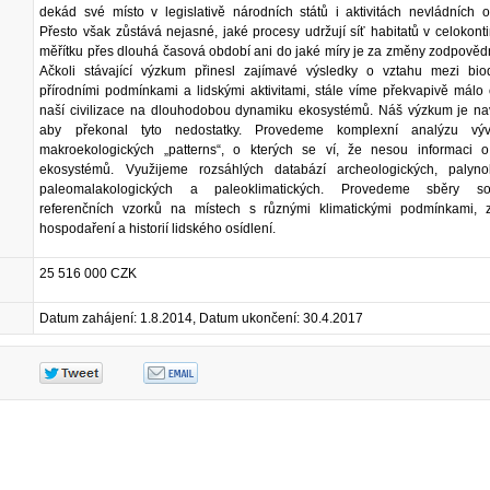
dekád své místo v legislativě národních států i aktivitách nevládních o
Přesto však zůstává nejasné, jaké procesy udržují síť habitatů v celokont
měřítku přes dlouhá časová období ani do jaké míry je za změny zodpověd
Ačkoli stávající výzkum přinesl zajímavé výsledky o vztahu mezi biodi
přírodními podmínkami a lidskými aktivitami, stále víme překvapivě mál
naší civilizace na dlouhodobou dynamiku ekosystémů. Náš výzkum je nav
aby překonal tyto nedostatky. Provedeme komplexní analýzu výv
makroekologických „patterns“, o kterých se ví, že nesou informaci o
ekosystémů. Využijeme rozsáhlých databází archeologických, palynol
paleomalakologických a paleoklimatických. Provedeme sběry so
referenčních vzorků na místech s různými klimatickými podmínkami,
hospodaření a historií lidského osídlení.
25 516 000 CZK
Datum zahájení: 1.8.2014, Datum ukončení: 30.4.2017