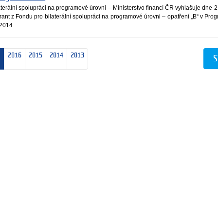
terální spolupráci na programové úrovni – Ministerstvo financí ČR vyhlašuje dne 2
grant z Fondu pro bilaterální spolupráci na programové úrovni – opatření „B“ v Pr
 2014.
2016
2015
2014
2013
S