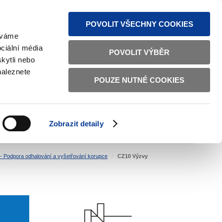
MAPA STRÁNEK
TEXTOVÁ VERZE
ČESKY
ENGLISH
POVOLIT VŠECHNY COOKIES
žíváme
ciální média
POVOLIT VÝBĚR
kytli nebo
naleznete
POUZE NUTNÉ COOKIES
ŘÁDNÁ SPRÁVA
OBČANSKÁ SPOLEČNOST
Zobrazit detaily
VNITŘNÍ VĚCI
BILATERÁLNÍ SPOLUPRÁCE
- Podpora odhalování a vyšetřování korupce
CZ10 Výzvy