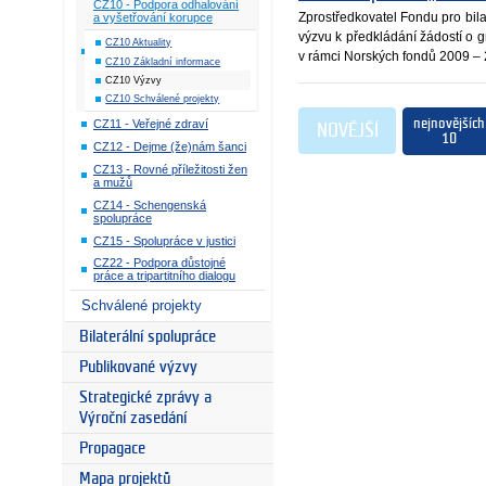
CZ10 - Podpora odhalování
Zprostředkovatel Fondu pro bila
a vyšetřování korupce
výzvu k předkládání žádostí o 
CZ10 Aktuality
v rámci Norských fondů 2009 –
CZ10 Základní informace
CZ10 Výzvy
CZ10 Schválené projekty
nejnovějších
CZ11 - Veřejné zdraví
NOVĚJŠÍ
10
CZ12 - Dejme (že)nám šanci
CZ13 - Rovné příležitosti žen
a mužů
CZ14 - Schengenská
spolupráce
CZ15 - Spolupráce v justici
CZ22 - Podpora důstojné
práce a tripartitního dialogu
Schválené projekty
Bilaterální spolupráce
Publikované výzvy
Strategické zprávy a
Výroční zasedání
Propagace
Mapa projektů