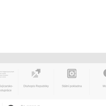
švýcarsko-
Dluhopis Republiky
Státní pokladna
Mo
polupráce