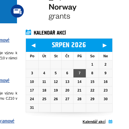
KALENDÁŘ AKCÍ
amové
◄
►
SRPEN 2026
uje výzvu k
Po
Út
St
Čt
Pá
So
Ne
Z10 v rámci
1
2
3
4
5
6
7
8
9
amové
10
11
12
13
14
15
16
17
18
19
20
21
22
23
uje výzvu k
amu CZ10 v
24
25
26
27
28
29
30
31
ogramové
Kalendář akcí