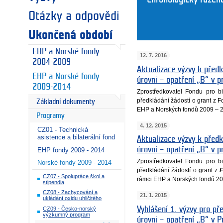
Otázky a odpovědi
Ukončená období
EHP a Norské fondy
12. 7. 2016
2004-2009
Aktualizace výzvy k předk
EHP a Norské fondy
úrovni – opatření „B“ v 
2009-2014
Zprostředkovatel Fondu pro bi
předkládání žádostí o grant z 
Základní dokumenty
EHP a Norských fondů 2009 – 
Programy
4. 12. 2015
CZ01 - Technická
asistence a bilaterální fond
Aktualizace výzvy k předk
úrovni – opatření „B“ v 
EHP fondy 2009 - 2014
Zprostředkovatel Fondu pro bi
Norské fondy 2009 - 2014
předkládání žádostí o grant z
F
CZ07 - Spolupráce škol a
rámci EHP a Norských fondů 20
stipendia
CZ08 - Zachycování a
21. 1. 2015
ukládání oxidu uhličitého
Vyhlášení 1. výzvy pro př
CZ09 - Česko-norský
výzkumný program
úrovni – opatření „B“ v 