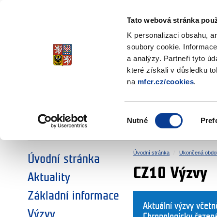
Ministerstvo financí
Česká republika
Tato webová stránka použ
Fondy EHP a No
K personalizaci obsahu, a
soubory cookie. Informace
a analýzy. Partneři tyto ú
►
ZVOLTE SI OBLAST:
které získali v důsledku t
na
mfcr.cz/cookies
.
VÝZKUM
VZDĚLÁVÁNÍ
Výběr
Nutné
Pref
SOCIÁLNÍ DIALOG
ŽIVOTNÍ PROSTŘEDÍ
souhlasu
Úvodní stránka
Ukončená obdo
Úvodní stránka
CZ10 Výzvy
Aktuality
Základní informace
Aktuální výzvy včet
Výzvy
Chronologicky řazen