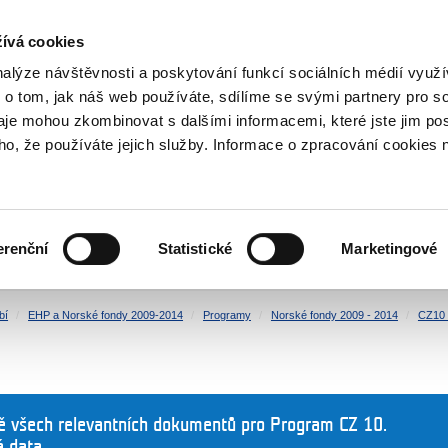
NOVINKY RSS
ívá cookies
rska
nalýze návštěvnosti a poskytování funkcí sociálních médií vyu
 o tom, jak náš web používáte, sdílíme se svými partnery pro so
daje mohou zkombinovat s dalšími informacemi, které jste jim pos
oho, že používáte jejich služby. Informace o zpracování cookies 
KULTURA
ZDRAVÍ
erenční
Statistické
Marketingové
LIDSKÁ PRÁVA
SPRAVEDLNOST
bí
EHP a Norské fondy 2009-2014
Programy
Norské fondy 2009 - 2014
CZ10 
ně všech relevantních dokumentů pro Program CZ 10.
á data.