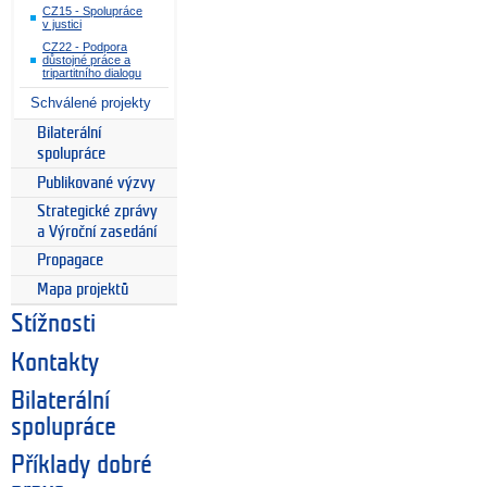
CZ15 - Spolupráce
v justici
CZ22 - Podpora
důstojné práce a
tripartitního dialogu
Schválené projekty
Bilaterální
spolupráce
Publikované výzvy
Strategické zprávy
a Výroční zasedání
Propagace
Mapa projektů
Stížnosti
Kontakty
Bilaterální
spolupráce
Příklady dobré