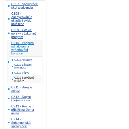
CZ07 - Spolupráce
škol a stipendia
CZ08 -
Zachycování a
ukládání oxidu
uhličitého
CZ09 - Česko-
norský výzkumný
program
CZ10 - Podpora
odhalování a
vyšetřování
korupce
CZ10 Aktuality
CZ10 Základní
informace
CZ10 Výzvy
CZ10 Schválené
projekty
CZ11 - Veřejné
zdraví
CZ12 - Dejme
(že)nám šanci
CZ13 - Rovné
příležitosti žen a
mužů
CZ14 -
Schengenská
spolupráce