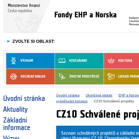
Ministerstvo financí
Česká republika
Fondy EHP a Norska
►
ZVOLTE SI OBLAST:
VÝZKUM
VZDĚLÁVÁNÍ
KULTURA
SOCIÁLNÍ DIALOG
ŽIVOTNÍ PROSTŘEDÍ
LIDSKÁ PRÁV
Úvodní stránka
Ukončená období
EHP a Norsk
Úvodní stránka
vyšetřování korupce
CZ10 Schválené projekty
Aktuality
CZ10 Schválené pro
Základní
informace
Seznam schválených projektů a základní i
Výzvy
rámci Programu CZ 10. Chronologicky řaze