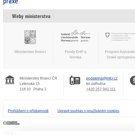
praxe
Weby ministerstva
Ministerstvo financí
Fondy EHP a
Program švýcarsk
Norska
české spoluprác
Ministerstvo financí ČR
podatelna@mfcr.cz
Letenská 15
tel.ústředna:
118 10
Praha 1
+420 257 041 111
Prohlášení o přístupnosti
Upravit souhlas s používáním cookies