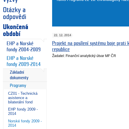
Otázky a
odpovědi
Ukončená
období
22. 12. 2014
Projekt na posílení systému boje proti 
EHP a Norské
republice
fondy 2004-2009
Žadatel: Finanční analytický útvar MF ČR
EHP a Norské
fondy 2009-2014
Základní
dokumenty
Programy
CZ01 - Technická
asistence a
bilaterální fond
EHP fondy 2009 -
2014
Norské fondy 2009 -
2014