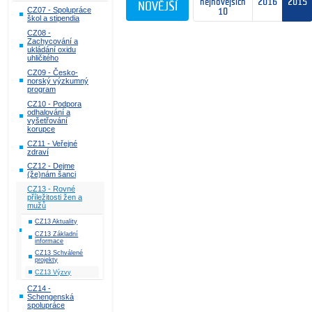
nejnovějších
2016
2015
NOVĚJŠÍ
CZ07 - Spolupráce
10
škol a stipendia
CZ08 -
Zachycování a
ukládání oxidu
uhličitého
CZ09 - Česko-
norský výzkumný
program
CZ10 - Podpora
odhalování a
vyšetřování
korupce
CZ11 - Veřejné
zdraví
CZ12 - Dejme
(že)nám šanci
CZ13 - Rovné
příležitosti žen a
mužů
CZ13 Aktuality
CZ13 Základní
informace
CZ13 Schválené
projekty
CZ13 Výzvy
CZ14 -
Schengenská
spolupráce