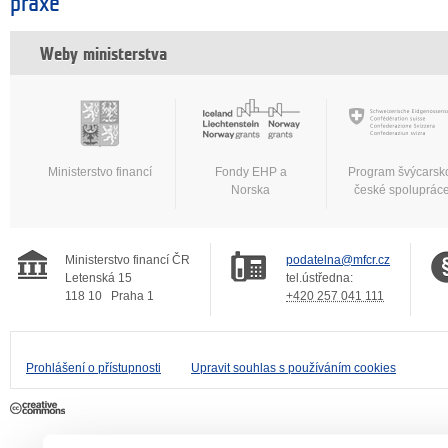
praxe
Weby ministerstva
Ministerstvo financí
Fondy EHP a
Program švýcarsk
Norska
české spoluprác
Ministerstvo financí ČR
podatelna@mfcr.cz
Letenská 15
tel.ústředna:
118 10
Praha 1
+420 257 041 111
Prohlášení o přístupnosti
Upravit souhlas s používáním cookies