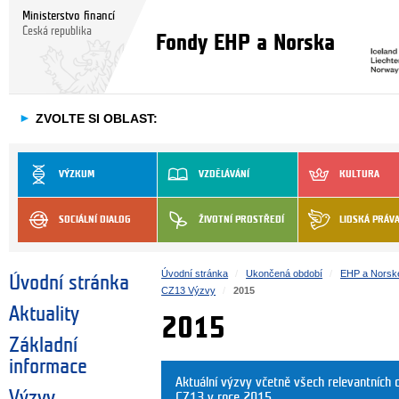
Ministerstvo financí
Česká republika
Fondy EHP a Norska
►
ZVOLTE SI OBLAST:
VÝZKUM
VZDĚLÁVÁNÍ
KULTURA
SOCIÁLNÍ DIALOG
ŽIVOTNÍ PROSTŘEDÍ
LIDSKÁ PRÁV
Úvodní stránka
Ukončená období
EHP a Norsk
Úvodní stránka
CZ13 Výzvy
2015
Aktuality
2015
Základní
informace
Aktuální výzvy včetně všech relevantníc
Výzvy
CZ13 v roce 2015.