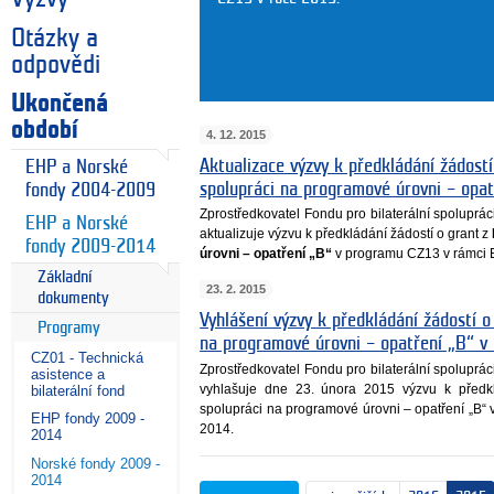
Otázky a
odpovědi
Ukončená
období
4. 12. 2015
Aktualizace výzvy k předkládání žádostí
EHP a Norské
spolupráci na programové úrovni – opa
fondy 2004-2009
Zprostředkovatel Fondu pro bilaterální spoluprá
EHP a Norské
aktualizuje výzvu k předkládání žádostí o grant z
fondy 2009-2014
úrovni – opatření „B“
v programu CZ13 v rámci 
Základní
23. 2. 2015
dokumenty
Vyhlášení výzvy k předkládání žádostí o
Programy
na programové úrovni – opatření „B“ 
CZ01 - Technická
Zprostředkovatel Fondu pro bilaterální spoluprá
asistence a
vyhlašuje dne 23. února 2015 výzvu k předkl
bilaterální fond
spolupráci na programové úrovni – opatření „B
EHP fondy 2009 -
2014.
2014
Norské fondy 2009 -
2014