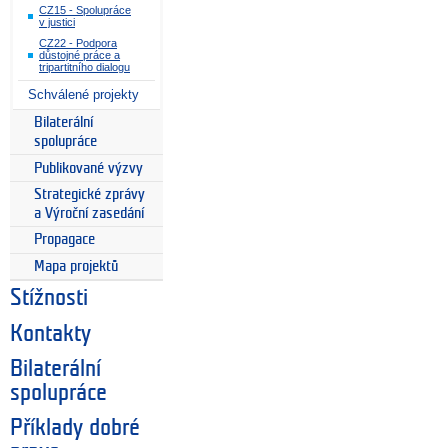
CZ15 - Spolupráce
v justici
CZ22 - Podpora
důstojné práce a
tripartitního dialogu
Schválené projekty
Bilaterální
spolupráce
Publikované výzvy
Strategické zprávy
a Výroční zasedání
Propagace
Mapa projektů
Stížnosti
Kontakty
Bilaterální
spolupráce
Příklady dobré