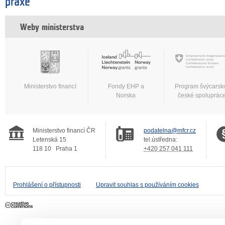
praxe
Weby ministerstva
Ministerstvo financí
Fondy EHP a
Program švýcarsk
Norska
české spoluprác
Ministerstvo financí ČR
podatelna@mfcr.cz
Letenská 15
tel.ústředna:
118 10
Praha 1
+420 257 041 111
Prohlášení o přístupnosti
Upravit souhlas s používáním cookies