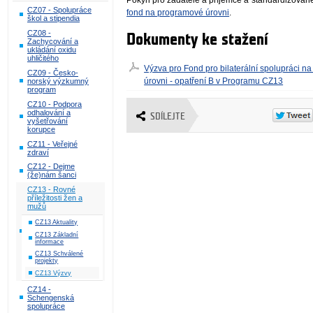
Pokyn pro žadatele a příjemce a standardizované 
CZ07 - Spolupráce
fond na programové úrovni
.
škol a stipendia
CZ08 -
Dokumenty ke stažení
Zachycování a
ukládání oxidu
uhličitého
Výzva pro Fond pro bilaterální spolupráci n
CZ09 - Česko-
úrovni - opatření B v Programu CZ13
norský výzkumný
program
CZ10 - Podpora
odhalování a
SDÍLEJTE
vyšetřování
korupce
CZ11 - Veřejné
zdraví
CZ12 - Dejme
(že)nám šanci
CZ13 - Rovné
příležitosti žen a
mužů
CZ13 Aktuality
CZ13 Základní
informace
CZ13 Schválené
projekty
CZ13 Výzvy
CZ14 -
Schengenská
spolupráce