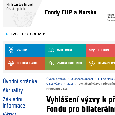
Ministerstvo financí
Česká republika
Fondy EHP a Norska
►
ZVOLTE SI OBLAST:
VÝZKUM
VZDĚLÁVÁNÍ
KULTURA
SOCIÁLNÍ DIALOG
ŽIVOTNÍ PROSTŘEDÍ
LIDSKÁ PRÁV
Úvodní stránka
Ukončená období
EHP a Norsk
Úvodní stránka
CZ13 Výzvy
2015
Vyhlášení výzvy k předklád
Programu CZ13
Aktuality
Vyhlášení výzvy k p
Základní
informace
Fondu pro bilaterál
Výzvy