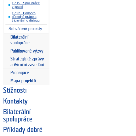
CZ15 - Spolupráce
v justici
CZ22 - Podpora
důstojné práce a
tripartitního dialogu
Schválené projekty
Bilaterální
spolupráce
Publikované výzvy
Strategické zprávy
a Výroční zasedání
Propagace
Mapa projektů
Stížnosti
Kontakty
Bilaterální
spolupráce
Příklady dobré