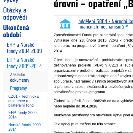
úrovni – opatření 
Otázky a
odpovědi
oddělení 5804 - Národní k
Ukončená
finančních mechanismů
období
Zprostředkovatel Fondu pro bilaterální spoluprá
vyhlašuje dne
23. února 2015
výzvu k předkl
EHP a Norské
spolupráci na programové úrovni – opatření „B
fondy 2004-2009
2014.
EHP a Norské
Cílem fondu je navazování a prohlubování spo
definovaného projektu (PDP) v CZ13 a subje
fondy 2009-2014
organizacemi v průběhu realizace projektů v r
Základní
jednorázových nebo krátkodobých doplňkových ak
dokumenty
spolupráce, nad rámec vlastních projektových akt
a přenosu znalostí, zkušeností a osvědčených p
Programy
schváleného projektu/programu.
CZ01 - Technická
asistence a
Žádosti lze předkládat průběžně od data vyhláš
bilaterální fond
nebo nejdéle do
30.4.2016
.
EHP fondy 2009 -
Alokované prostředky pro otevřenou výzvu jsou
4
2014
Text výzvy je ke stažení na této stránce.
Norské fondy 2009 -
2014