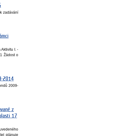
6
 k zadávání
rámci
tivitu I. -
. 1 Žádost o
09-2014
fondů 2009-
ované z
blasti 17
e uvedeného
tel plánuje