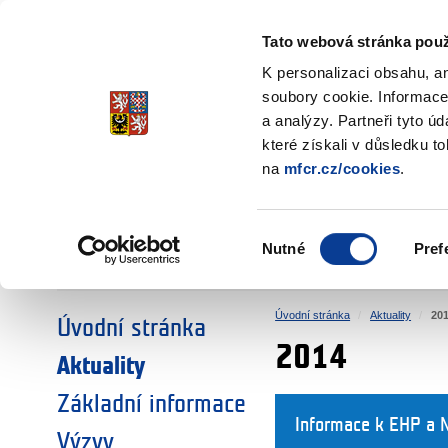
Ministerstvo financí
Česká republika
Tato webová stránka použ
Fondy EHP a No
K personalizaci obsahu, a
soubory cookie. Informace
a analýzy. Partneři tyto ú
►
ZVOLTE SI OBLAST:
které získali v důsledku t
na
mfcr.cz/cookies
.
VÝZKUM
VZDĚLÁVÁNÍ
Výběr
Nutné
Pref
SOCIÁLNÍ DIALOG
ŽIVOTNÍ PROSTŘEDÍ
souhlasu
Úvodní stránka
Aktuality
20
Úvodní stránka
2014
Aktuality
Základní informace
Informace k EHP a 
Výzvy