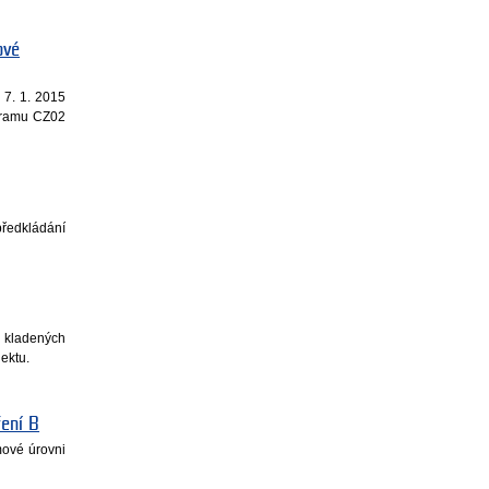
ové
 7. 1. 2015
ogramu CZ02
předkládání
i kladených
jektu.
ření B
mové úrovni