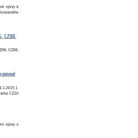
ené výzvy k
nancovaného
6, CZ08,
CZ06, CZ08,
ogramové
1.1.2015 1.
ogramu CZ10
ní výzvy v