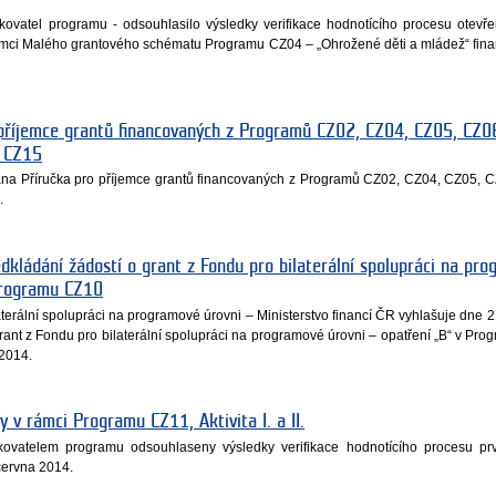
edkovatel programu - odsouhlasilo výsledky verifikace hodnotícího procesu otevř
 rámci Malého grantového schématu Programu CZ04 – „Ohrožené děti a mládež“ fi
 příjemce grantů financovaných z Programů CZ02, CZ04, CZ05, CZ0
, CZ15
ána Příručka pro příjemce grantů financovaných z Programů CZ02, CZ04, CZ05, 
.
edkládání žádostí o grant z Fondu pro bilaterální spolupráci na pr
Programu CZ10
terální spolupráci na programové úrovni – Ministerstvo financí ČR vyhlašuje dne 2
grant z Fondu pro bilaterální spolupráci na programové úrovni – opatření „B“ v Pr
 2014.
y v rámci Programu CZ11, Aktivita I. a II.
kovatelem programu odsouhlaseny výsledky verifikace hodnotícího procesu prv
června 2014.