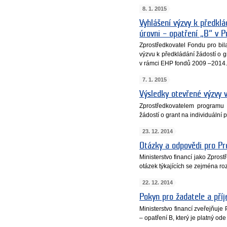
8. 1. 2015
Vyhlášení výzvy k předklá
úrovni – opatření „B“ v 
Zprostředkovatel Fondu pro bil
výzvu k předkládání žádostí o 
v rámci EHP fondů 2009 –2014
7. 1. 2015
Výsledky otevřené výzvy 
Zprostředkovatelem programu 
žádostí o grant na individuální
23. 12. 2014
Otázky a odpovědi pro Pr
Ministerstvo financí jako Zpro
otázek týkajících se zejména roz
22. 12. 2014
Pokyn pro žadatele a příj
Ministerstvo financí zveřejňuje
– opatření B, který je platný od