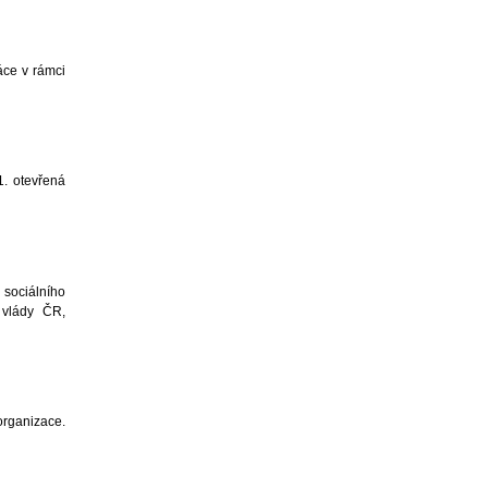
áce v rámci
1. otevřená
 sociálního
 vlády ČR,
organizace.