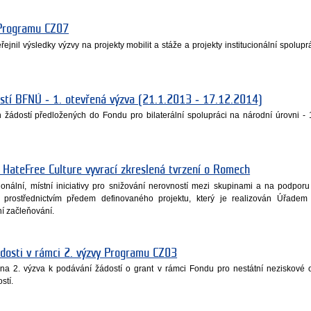
 Programu CZ07
jnil výsledky výzvy na projekty mobilit a stáže a projekty institucionální spolupr
stí BFNÚ ‐ 1. otevřená výzva (21.1.2013 ‐ 17.12.2014)
žádostí předložených do Fondu pro bilaterální spolupráci na národní úrovni - 
a HateFree Culture vyvrací zkreslená tvrzení o Romech
onální, místní iniciativy pro snižování nerovností mezi skupinami a na podporu
 prostřednictvím předem definovaného projektu, který je realizován Úřadem
ní začleňování.
dosti v rámci 2. výzvy Programu CZ03
na 2. výzva k podávání žádostí o grant v rámci Fondu pro nestátní neziskové 
stí.