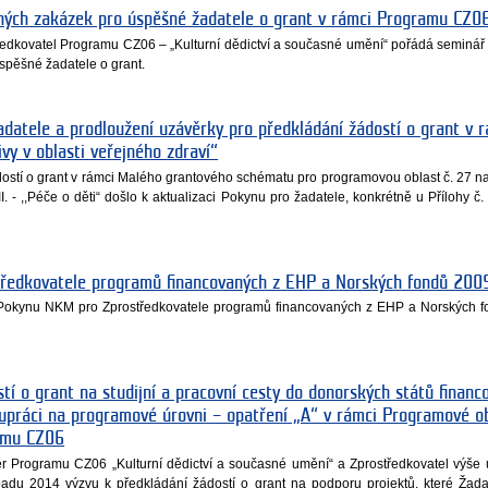
ných zakázek pro úspěšné žadatele o grant v rámci Programu CZ0
středkovatel Programu CZ06 – „Kulturní dědictví a současné umění“ pořádá seminář
spěšné žadatele o grant.
datele a prodloužení uzávěrky pro předkládání žádostí o grant v 
vy v oblasti veřejného zdraví“
ostí o grant v rámci Malého grantového schématu pro programovou oblast č. 27 na Ak
 II. - ,,Péče o děti“ došlo k aktualizaci Pokynu pro žadatele, konkrétně u Přílohy č
tředkovatele programů financovaných z EHP a Norských fondů 20
i Pokynu NKM pro Zprostředkovatele programů financovaných z EHP a Norských 
tí o grant na studijní a pracovní cesty do donorských států financ
lupráci na programové úrovni – opatření „A“ v rámci Programové o
amu CZ06
tner Programu CZ06 „Kulturní dědictví a současné umění“ a Zprostředkovatel výš
padu 2014 výzvu k předkládání žádostí o grant na podporu projektů, které Žada