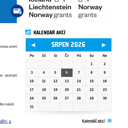
KALENDÁŘ AKCÍ
◄
►
SRPEN 2026
ocesu první
Po
Út
St
Čt
Pá
So
Ne
1
2
3
4
5
6
7
8
9
ila seznam
10
11
12
13
14
15
16
17
18
19
20
21
22
23
24
25
26
27
28
29
30
o násilí.
31
Kalendář akcí
děti a