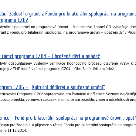
dání žádostí o grant z Fondu pro bilaterální spolupráci na program
Programu CZ02
aterální spolupráci na programové úrovni – Ministerstvo financí ČR vyhlašuje dne
grant z Fondu pro bilaterální spolupráci na programové úrovni – opatření „B“ v Pr
.
v rámci programu CZ04 – Ohrožené děti a mládež
byly odsouhlaseny výsledky verifikace hodnotícího procesu otevřené výzvy k 
 projety z EHP fondů v rámci programu CZ04 – Ohrožené děti a mládež.
ogram CZ06 – „Kulturní dědictví a současné umění“
středkovatel Programu CZ06 vypracovalo pro žadatele a příjemce Seznam nejčastěj
počtu projektu, veřejných zakázek, monitorování projektu, změn a udržitelnosti pro
emce – Fond pro bilaterální spolupráci na programové úrovni, opat
 Pokyn pro žadatele a příjemce v rámci Fondu pro bilaterální spolupráci na progra
e dne 11.12.2014.