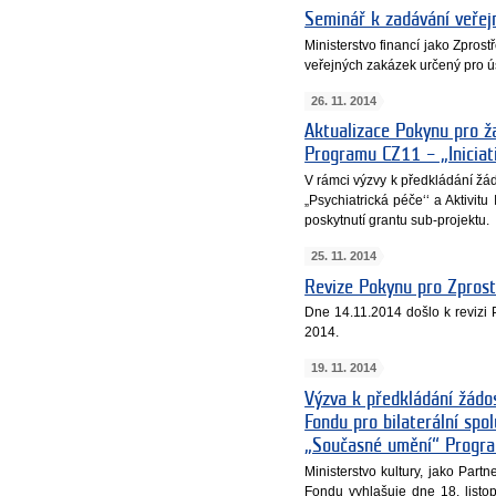
Seminář k zadávání veřej
Ministerstvo financí jako Zpro
veřejných zakázek určený pro ú
26. 11. 2014
Aktualizace Pokynu pro ža
Programu CZ11 – „Iniciati
V rámci výzvy k předkládání žád
„Psychiatrická péče‘‘ a Aktivitu
poskytnutí grantu sub-projektu.
25. 11. 2014
Revize Pokynu pro Zpros
Dne 14.11.2014 došlo k reviz
2014.
19. 11. 2014
Výzva k předkládání žádos
Fondu pro bilaterální spo
„Současné umění“ Progr
Ministerstvo kultury, jako Par
Fondu vyhlašuje dne 18. listo