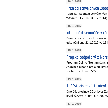
16. 1. 2015
Přehled schválených Žádo
Tabulka - Seznam schválených žá
výzva (21.1.2013 - 31.12.2014)
15. 1. 2015
Informační semináře v r
Dům zahraniční spolupráce – Z
uskuteční dne 21.1.2015 ve 13 
15. 1. 2015
Projekt podpořený z Norsk
Program Dejme (že)nám šanci po
Jedním z mnoha projektů, které
společnosti Fórum 50%.
13. 1. 2015
1. část výsledků 1. otev
Dne 19. prosince 2014 byla Zp
první výzvy v Programu CZ02 v
13. 1. 2015