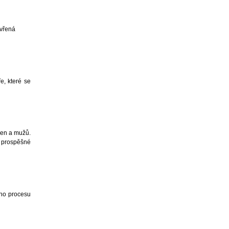
evřená
e, které se
žen a mužů.
ě prospěšné
ího procesu