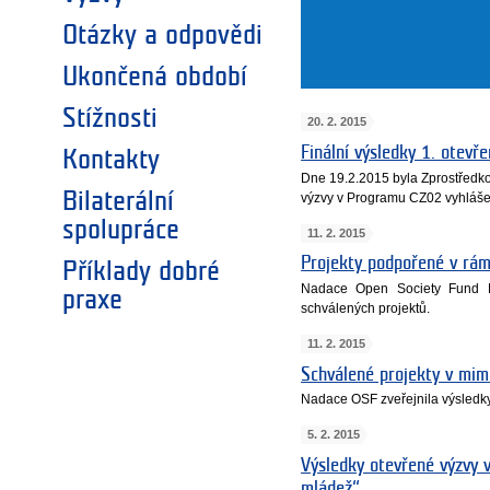
Otázky a odpovědi
Ukončená období
Stížnosti
20. 2. 2015
Finální výsledky 1. otev
Kontakty
Dne 19.2.2015 byla Zprostředko
Bilaterální
výzvy v Programu CZ02 vyhláše
spolupráce
11. 2. 2015
Projekty podpořené v rá
Příklady dobré
Nadace Open Society Fund P
praxe
schválených projektů.
11. 2. 2015
Schválené projekty v mi
Nadace OSF zveřejnila výsledk
5. 2. 2015
Výsledky otevřené výzvy
mládež“