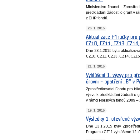
Ministerstvo financí - Zprostř
předkládání žádostí o grant v
z EHP fondů.
26. 1. 2015
Aktualizace Příručky pro
CZ10, CZ11, CZ13, CZ14
Dne 23.1.2015 byla aktualizov
CZ10, CZ11, CZ13, CZ14, CZ15
21. 1. 2015
Vyhlášení 1. výzvy pro př
úrovni – opatření „B“ v 
Zprostředkovatel Fondu pro bila
výzvu k předkládání žádostí o 
v rámci Norských fondů 2009 –
19. 1. 2015
Výsledky 1. otevřené výzv
Dne 13.1.2015 byly Zprostřed
Programu CZ11 vyhlášené 12. 