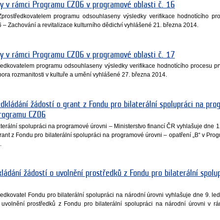
vy v rámci Programu CZ06 v programové oblasti č. 16
Zprostředkovatelem programu odsouhlaseny výsledky verifikace hodnotícího pr
6 – Zachování a revitalizace kulturního dědictví vyhlášené 21. března 2014.
vy v rámci Programu CZ06 v programové oblasti č. 17
tředkovatelem programu odsouhlaseny výsledky verifikace hodnotícího procesu pr
ora rozmanitosti v kultuře a umění vyhlášené 27. března 2014.
edkládání žádostí o grant z Fondu pro bilaterální spolupráci na pr
Programu CZ06
terální spolupráci na programové úrovni – Ministerstvo financí ČR vyhlašuje dne 1
grant z Fondu pro bilaterální spolupráci na programové úrovni – opatření „B“ v Pr
.
kládání žádostí o uvolnění prostředků z Fondu pro bilaterální spolu
tředkovatel Fondu pro bilaterální spolupráci na národní úrovni vyhlašuje dne 9. le
 uvolnění prostředků z Fondu pro bilaterální spolupráci na národní úrovni v 