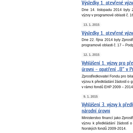
Výsledky 1. otevřené výz
Dne 14. listopadu 2014 byly 
výzvy v programové oblasti č. 1
13. 1. 2015
Výsledky 1. otevřené výz
Dne 22. října 2014 byly Zpros
programové oblasti č. 17 – Podp
12. 1. 2015
Vyhlášení 1. výzvy pro př
úrovni – opatření „B“ v 
Zprostředkovatel Fondu pro bila
výzvu k předkládání žádostí o 
v rámci fondů EHP 2009 – 2014
9. 1. 2015
Vyhlášení 3. výzvy k před
národní úrovni
Ministerstvo financí jako Zpros
výzvu k předkládání žádostí o
Norských fondů 2009-2014.