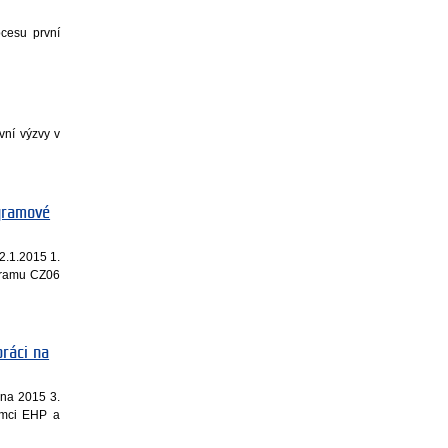
ocesu první
vní výzvy v
ogramové
2.1.2015 1.
ogramu CZ06
práci na
dna 2015 3.
rámci EHP a