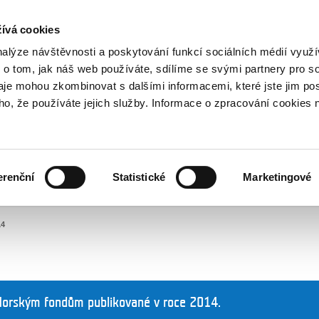
NOVINKY RSS
ívá cookies
rska
nalýze návštěvnosti a poskytování funkcí sociálních médií vyu
 o tom, jak náš web používáte, sdílíme se svými partnery pro so
daje mohou zkombinovat s dalšími informacemi, které jste jim pos
oho, že používáte jejich služby. Informace o zpracování cookies 
KULTURA
ZDRAVÍ
erenční
Statistické
Marketingové
LIDSKÁ PRÁVA
SPRAVEDLNOST
14
Norským fondům publikované v roce 2014.