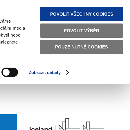
MAPA STRÁNEK
TEXTOVÁ VERZE
ČESKY
ENGLISH
POVOLIT VŠECHNY COOKIES
žíváme
ciální média
POVOLIT VÝBĚR
kytli nebo
naleznete
POUZE NUTNÉ COOKIES
ŘÁDNÁ SPRÁVA
OBČANSKÁ SPOLEČNOST
Zobrazit detaily
VNITŘNÍ VĚCI
BILATERÁLNÍ SPOLUPRÁCE