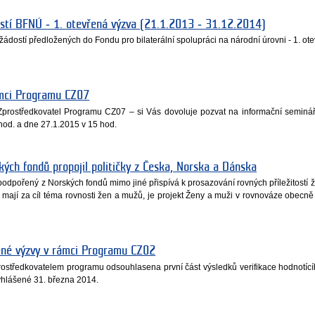
stí BFNÚ ‐ 1. otevřená výzva (21.1.2013 ‐ 31.12.2014)
dostí předložených do Fondu pro bilaterální spolupráci na národní úrovni - 1. ot
ámci Programu CZ07
prostředkovatel Programu CZ07 – si Vás dovoluje pozvat na informační seminář
hod. a dne 27.1.2015 v 15 hod.
ých fondů propojil političky z Česka, Norska a Dánska
dpořený z Norských fondů mimo jiné přispívá k prosazování rovných příležitostí 
 mají za cíl téma rovnosti žen a mužů, je projekt Ženy a muži v rovnováze obecn
řené výzvy v rámci Programu CZ02
rostředkovatelem programu odsouhlasena první část výsledků verifikace hodnotíc
yhlášené 31. března 2014.