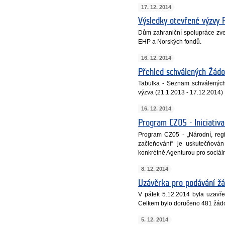
17. 12. 2014
Výsledky otevřené výzvy
Dům zahraniční spolupráce zveře
EHP a Norských fondů.
16. 12. 2014
Přehled schválených Žádo
Tabulka - Seznam schválených 
výzva (21.1.2013 - 17.12.2014)
16. 12. 2014
Program CZ05 - Iniciativ
Program CZ05 - „Národní, regi
začleňování“ je uskutečňován
konkrétně Agenturou pro sociál
8. 12. 2014
Uzávěrka pro podávání žá
V pátek 5.12.2014 byla uzavře
Celkem bylo doručeno 481 žádo
5. 12. 2014