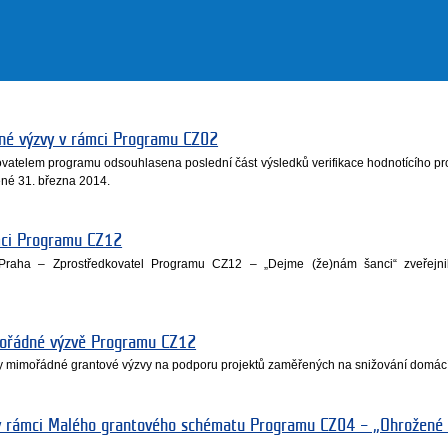
řené výzvy v rámci Programu CZ02
vatelem programu odsouhlasena poslední část výsledků verifikace hodnotícího pr
né 31. března 2014.
mci Programu CZ12
raha – Zprostředkovatel Programu CZ12 – „Dejme (že)nám šanci“ zveřejn
mořádné výzvě Programu CZ12
y mimořádné grantové výzvy na podporu projektů zaměřených na snižování domácíh
 v rámci Malého grantového schématu Programu CZ04 – „Ohrožené 