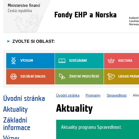
Ministerstvo financí
Česká republika
Fondy EHP a Norska
►
ZVOLTE SI OBLAST:
VÝZKUM
VZDĚLÁVÁNÍ
KULTURA
SOCIÁLNÍ DIALOG
ŽIVOTNÍ PROSTŘEDÍ
LIDSKÁ PRÁV
Úvodní stránka
Programy
Spravedlnost
Akt
Úvodní stránka
Aktuality
Aktuality
Základní
informace
Aktuality programu Spravedlnost.
Výzvy