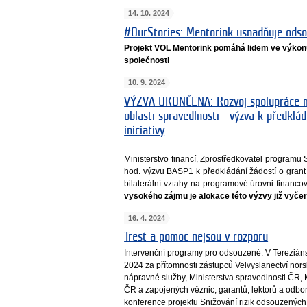
14. 10. 2024
#OurStories: Mentorink usnadňuje odso
Projekt VOL Mentorink pomáhá lidem ve výkonu
společnosti
10. 9. 2024
VÝZVA UKONČENA: Rozvoj spolupráce m
oblasti spravedlnosti - výzva k předklád
iniciativy
Ministerstvo financí, Zprostředkovatel programu
hod. výzvu BASP1 k předkládání žádostí o grant n
bilaterální vztahy na programové úrovni financ
vysokého zájmu je alokace této výzvy již vyče
16. 4. 2024
Trest a pomoc nejsou v rozporu
Intervenční programy pro odsouzené: V Terezián
2024 za přítomnosti zástupců Velvyslanectví norsk
nápravné služby, Ministerstva spravedlnosti ČR, 
ČR a zapojených věznic, garantů, lektorů a odbor
konference projektu Snižování rizik odsouzených