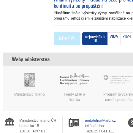
kontinuita po propuštění
Přinášíme finální výsledky výzvy zaměřené na
programu, jehož cílem je zajištění stabilizace klie
nejnovějších
2025
2024
NOVĚJŠÍ
10
Weby ministerstva
Ministerstvo financí
Fondy EHP a
Program švýcarsk
Norska
české spoluprác
Ministerstvo financí ČR
podatelna@mfcr.cz
Letenská 15
tel.ústředna:
118 10
Praha 1
+420 257 041 111