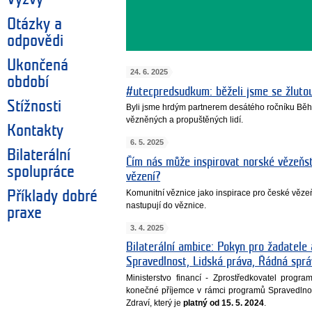
Otázky a
odpovědi
Ukončená
24. 6. 2025
období
#utecpredsudkum: běželi jsme se žluto
Stížnosti
Byli jsme hrdým partnerem desátého ročníku Běh
vězněných a propuštěných lidí.
Kontakty
6. 5. 2025
Bilaterální
Čím nás může inspirovat norské vězeňst
spolupráce
vězení?
Komunitní věznice jako inspirace pro české vězeňs
Příklady dobré
nastupují do věznice.
praxe
3. 4. 2025
Bilaterální ambice: Pokyn pro žadatele
Spravedlnost, Lidská práva, Řádná správ
Ministerstvo financí - Zprostředkovatel prog
konečné příjemce v rámci programů Spravedlnos
Zdraví, který je
platný od 15. 5. 2024
.