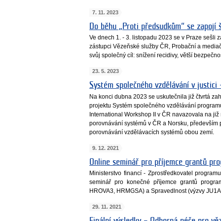
7. 11. 2023
Do běhu „Proti předsudkům“ se zapojí š
Ve dnech 1. - 3. listopadu 2023 se v Praze sešli
zástupci Vězeňské služby ČR, Probační a mediačn
svůj společný cíl: snížení recidivy, větší bezpečno
23. 5. 2023
Systém společného vzdělávání v justici 
Na konci dubna 2023 se uskutečnila již čtvrtá zah
projektu Systém společného vzdělávání progra
International Workshop II v ČR navazovala na již
porovnávání systémů v ČR a Norsku, především p
porovnávání vzdělávacích systémů obou zemí.
9. 12. 2021
Online seminář pro příjemce grantů pr
Ministerstvo financí - Zprostředkovatel progra
seminář pro konečné příjemce grantů prog
HROVA3, HRMGSA) a Spravedlnost (výzvy JU1A
29. 11. 2021
Finální výsledky – Odborná péče pro věz