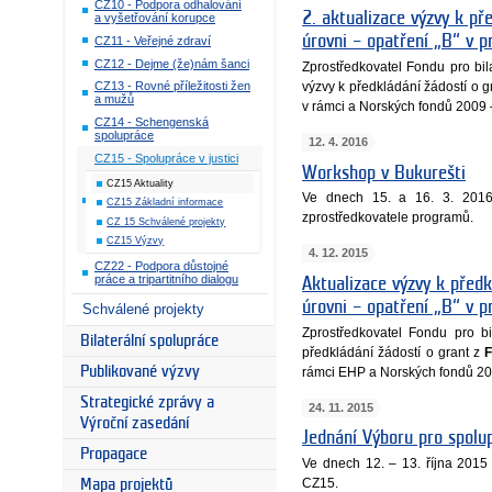
CZ10 - Podpora odhalování
2. aktualizace výzvy k př
a vyšetřování korupce
úrovni – opatření „B“ v 
CZ11 - Veřejné zdraví
CZ12 - Dejme (že)nám šanci
Zprostředkovatel Fondu pro bil
výzvy k předkládání žádostí o 
CZ13 - Rovné příležitosti žen
a mužů
v rámci a Norských fondů 2009 
CZ14 - Schengenská
spolupráce
12. 4. 2016
CZ15 - Spolupráce v justici
Workshop v Bukurešti
CZ15 Aktuality
Ve dnech 15. a 16. 3. 2016
CZ15 Základní informace
zprostředkovatele programů.
CZ 15 Schválené projekty
CZ15 Výzvy
4. 12. 2015
CZ22 - Podpora důstojné
práce a tripartitního dialogu
Aktualizace výzvy k předk
úrovni – opatření „B“ v 
Schválené projekty
Zprostředkovatel Fondu pro bi
Bilaterální spolupráce
předkládání žádostí o grant z
F
Publikované výzvy
rámci EHP a Norských fondů 20
Strategické zprávy a
24. 11. 2015
Výroční zasedání
Jednání Výboru pro spolu
Propagace
Ve dnech 12. – 13. října 2015
CZ15.
Mapa projektů