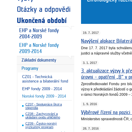
Otázky a odpovědi
Ukončená období
EHP a Norské fondy
19. 7. 2017
2004-2009
Navýšení alokace Bilater
EHP a Norské fondy
Dne 17. 7. 2017 byla schválen
2009-2014
justici a nápravné služby včetně 
Základní dokumenty
3. 1. 2017
Programy
3. aktualizace výzvy k př
CZ01 - Technická
úrovni – opatření „B“ v 
asistence a bilaterální fond
Zprostředkovatel Fondu pro bil
EHP fondy 2009 - 2014
výzvy k předkládání žádostí o 
v rámci Norských fondů 2009 –
Norské fondy 2009 - 2014
1. 9. 2016
CZ07 - Spolupráce škol a
stipendia
Výběrové řízení na pozic
CZ08 - Zachycování a
ukládání oxidu uhličitého
Ministerstvo spravedlnosti ČR,
CZ09 - Česko-norský
výzkumný program
28. 7. 2016