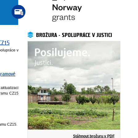
BROŽURA - SPOLUPRÁCE V JUSTICI
 CZ15
polupráce v
ogramové
aktualizaci
ogramu CZ15
ramu CZ15.
Stáhnout brožuru v PDF