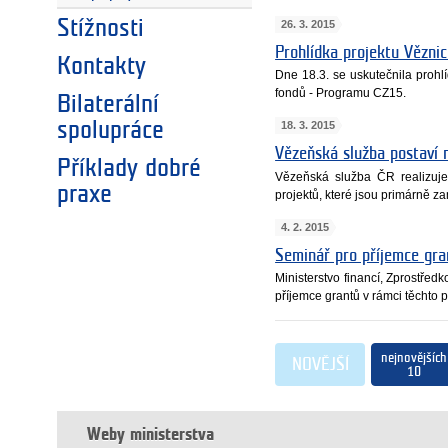
Stížnosti
26. 3. 2015
Prohlídka projektu Vězni
Kontakty
Dne 18.3. se uskutečnila proh
fondů - Programu CZ15.
Bilaterální
spolupráce
18. 3. 2015
Vězeňská služba postaví n
Příklady dobré
Vězeňská služba ČR realizuj
praxe
projektů, které jsou primárně z
4. 2. 2015
Seminář pro příjemce gr
Ministerstvo financí, Zprostř
příjemce grantů v rámci těchto 
nejnovějších
NOVĚJŠÍ
10
Weby ministerstva