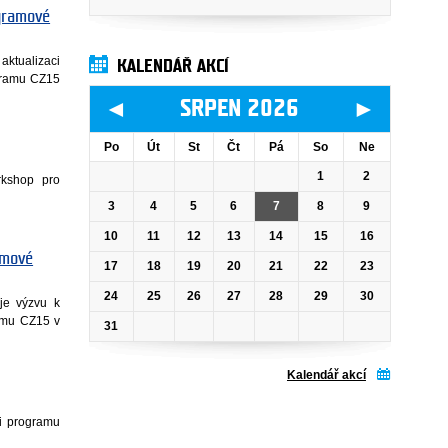
ogramové
aktualizaci
KALENDÁŘ AKCÍ
ogramu CZ15
◄
►
SRPEN 2026
Po
Út
St
Čt
Pá
So
Ne
1
2
rkshop pro
3
4
5
6
7
8
9
10
11
12
13
14
15
16
amové
17
18
19
20
21
22
23
24
25
26
27
28
29
30
uje výzvu k
amu CZ15 v
31
Kalendář akcí
ci programu