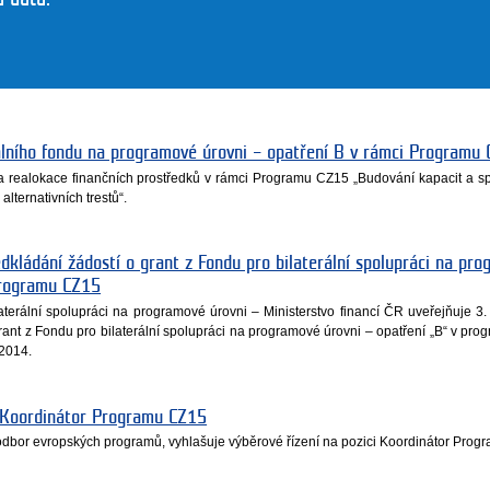
álního fondu na programové úrovni – opatření B v rámci Programu
a realokace finančních prostředků v rámci Programu CZ15 „Budování kapacit a s
alternativních trestů“.
edkládání žádostí o grant z Fondu pro bilaterální spolupráci na pr
programu CZ15
aterální spolupráci na programové úrovni – Ministerstvo financí ČR uveřejňuje 3. 
grant z Fondu pro bilaterální spolupráci na programové úrovni – opatření „B“ v pr
 2014.
i Koordinátor Programu CZ15
 odbor evropských programů, vyhlašuje výběrové řízení na pozici Koordinátor Prog