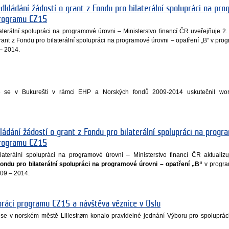
edkládání žádostí o grant z Fondu pro bilaterální spolupráci na pr
programu CZ15
aterální spolupráci na programové úrovni – Ministerstvo financí ČR uveřejňuje 2. 
grant z Fondu pro bilaterální spolupráci na programové úrovni – opatření „B“ v pr
– 2014.
 se v Bukurešti v rámci EHP a Norských fondů 2009-2014 uskutečnil wo
ládání žádostí o grant z Fondu pro bilaterální spolupráci na progr
programu CZ15
laterální spolupráci na programové úrovni – Ministerstvo financí ČR aktualiz
ondu pro bilaterální spolupráci na programové úrovni – opatření „B“
v progr
09 – 2014.
práci programu CZ15 a návštěva věznice v Oslu
 se v norském městě Lillestrøm konalo pravidelné jednání Výboru pro spoluprá