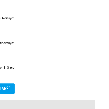
ci Norských
finovaných
seminář pro
TARŠÍ