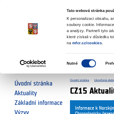
Ministerstvo financí
Česká republika
Tato webová stránka použ
Fondy EHP a No
K personalizaci obsahu, a
soubory cookie. Informace
a analýzy. Partneři tyto ú
►
ZVOLTE SI OBLAST:
které získali v důsledku t
na
mfcr.cz/cookies
.
VÝZKUM
VZDĚLÁVÁNÍ
Výběr
Nutné
Pref
SOCIÁLNÍ DIALOG
ŽIVOTNÍ PROSTŘEDÍ
souhlasu
Úvodní stránka
Ukončená obdo
Úvodní stránka
CZ15 Aktuali
Aktuality
Základní informace
Informace k Norský
Výzvy
Chronologicky řazen