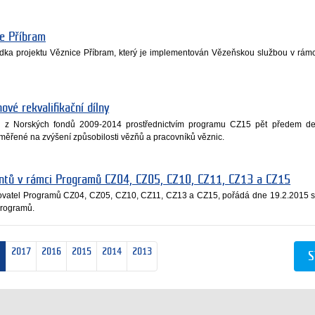
ce Příbram
lídka projektu Věznice Příbram, který je implementován Vězeňskou službou v rám
ové rekvalifikační dílny
e z Norských fondů 2009-2014 prostřednictvím programu CZ15 pět předem de
aměřené na zvýšení způsobilosti vězňů a pracovníků věznic.
antů v rámci Programů CZ04, CZ05, CZ10, CZ11, CZ13 a CZ15
edkovatel Programů CZ04, CZ05, CZ10, CZ11, CZ13 a CZ15, pořádá dne 19.2.2015 
programů.
2017
2016
2015
2014
2013
S