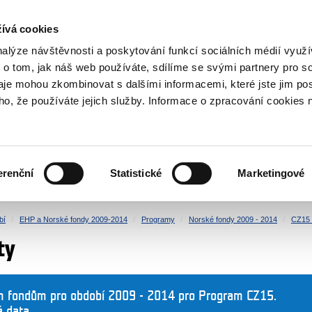
NOVINKY RSS
ívá cookies
rska
nalýze návštěvnosti a poskytování funkcí sociálních médií vyu
 o tom, jak náš web používáte, sdílíme se svými partnery pro so
daje mohou zkombinovat s dalšími informacemi, které jste jim pos
oho, že používáte jejich služby. Informace o zpracování cookies 
KULTURA
ZDRAVÍ
erenční
Statistické
Marketingové
LIDSKÁ PRÁVA
SPRAVEDLNOST
bí
EHP a Norské fondy 2009-2014
Programy
Norské fondy 2009 - 2014
CZ15 -
ty
m fondům pro období 2009 - 2014 pro Program CZ15.
á data.