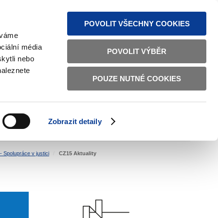
MAPA STRÁNEK
TEXTOVÁ VERZE
ČESKY
ENGLISH
POVOLIT VŠECHNY COOKIES
žíváme
ciální média
POVOLIT VÝBĚR
kytli nebo
naleznete
POUZE NUTNÉ COOKIES
ŘÁDNÁ SPRÁVA
OBČANSKÁ SPOLEČNOST
Zobrazit detaily
VNITŘNÍ VĚCI
BILATERÁLNÍ SPOLUPRÁCE
 Spolupráce v justici
CZ15 Aktuality