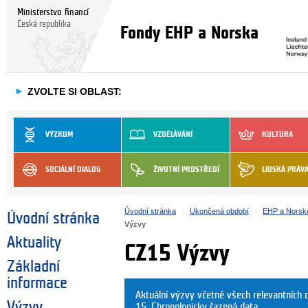
Ministerstvo financí
Česká republika
Fondy EHP a Norska
►
ZVOLTE SI OBLAST:
VÝZKUM
VZDĚLÁVÁNÍ
KULTURA
SOCIÁLNÍ DIALOG
ŽIVOTNÍ PROSTŘEDÍ
LIDSKÁ PRÁV
Úvodní stránka
Ukončená období
EHP a Norsk
Úvodní stránka
Výzvy
Aktuality
CZ15 Výzvy
Základní
informace
Aktuální výzvy včetně všech relevantníc
Výzvy
15. Chronologicky řazená data.