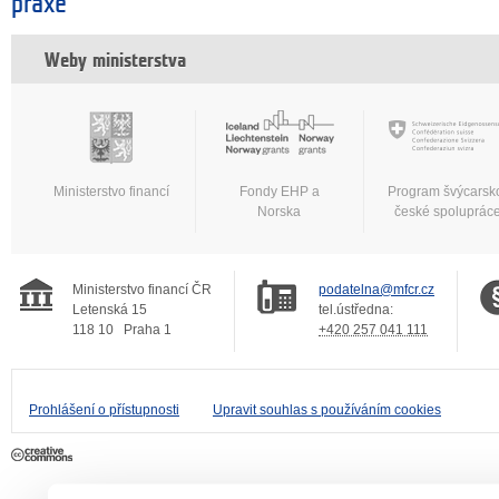
praxe
Weby ministerstva
Ministerstvo financí
Fondy EHP a
Program švýcarsk
Norska
české spoluprác
Ministerstvo financí ČR
podatelna@mfcr.cz
Letenská 15
tel.ústředna:
118 10
Praha 1
+420 257 041 111
Prohlášení o přístupnosti
Upravit souhlas s používáním cookies