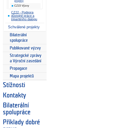
projekty
CZ15 Výzvy
CZ22 - Podpora
důstojné práce a
tripartitního dialogu
Schválené projekty
Bilaterální
spolupráce
Publikované výzvy
Strategické zprávy
a Výroční zasedání
Propagace
Mapa projektů
Stížnosti
Kontakty
Bilaterální
spolupráce
Příklady dobré