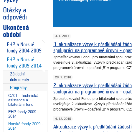
Otázky a
odpovědi
Ukončená
období
3. 1. 2017
3. aktualizace výzvy k předkládání žádos
EHP a Norské
spolupráci na programové úrovni – opa
fondy 2004-2009
Zprostředkovatel Fondu pro bilaterální spoluprá
EHP a Norské
uveřejňuje 3. aktualizaci výzvy k předkládání žád
fondy 2009-2014
programové úrovni – opatření „B“ v programu CZ
Základní
28. 7. 2016
dokumenty
2. aktualizace výzvy k předkládání žádos
Programy
spolupráci na programové úrovni – opa
CZ01 - Technická
Zprostředkovatel Fondu pro bilaterální spoluprá
asistence a
uveřejňuje 2. aktualizaci výzvy k předkládání žád
bilaterální fond
programové úrovni – opatření „B“ v programu CZ
EHP fondy 2009 -
2014
4. 12. 2015
Norské fondy 2009 -
Aktualizace výzvy k předkládání žádostí
2014