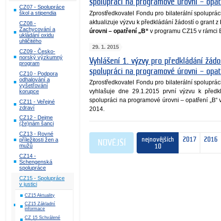
spolupráci na programové úrovni – opa
CZ07 - Spolupráce
Zprostředkovatel Fondu pro bilaterální spoluprá
škol a stipendia
aktualizuje výzvu k předkládání žádostí o grant z
CZ08 -
Zachycování a
úrovni – opatření „B“
v programu CZ15 v rámci 
ukládání oxidu
uhličitého
29. 1. 2015
CZ09 - Česko-
norský výzkumný
Vyhlášení 1. výzvy pro předkládání žádos
program
spolupráci na programové úrovni – opa
CZ10 - Podpora
odhalování a
Zprostředkovatel Fondu pro bilaterální spoluprá
vyšetřování
vyhlašuje dne 29.1.2015 první výzvu k předkl
korupce
spolupráci na programové úrovni – opatření „B
CZ11 - Veřejné
zdraví
2014.
CZ12 - Dejme
(že)nám šanci
CZ13 - Rovné
nejnovějších
2017
2016
příležitosti žen a
NOVĚJŠÍ
mužů
10
CZ14 -
Schengenská
spolupráce
CZ15 - Spolupráce
v justici
CZ15 Aktuality
CZ15 Základní
informace
CZ 15 Schválené