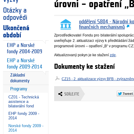
úrovni – opatření „
Otázky a
odpovědi
oddělení 5804 - Národní k
Ukončená
finančních mechanismů
období
Zprostředkovatel Fondu pro bilaterální spoluprá
uveřejňuje 2. aktualizaci výzvy k předkládání žád
EHP a Norské
programové úrovni – opatření „B“ v programu CZ
fondy 2004-2009
Aktualizovaný pokyn je ke stažení
zde
.
EHP a Norské
Dokumenty ke stažení
fondy 2009-2014
Základní
CZ15 - 2. aktualizace výzvy BFB - zvýrazně
dokumenty
Programy
SDÍLEJTE
CZ01 - Technická
asistence a
bilaterální fond
EHP fondy 2009 -
2014
Norské fondy 2009 -
2014