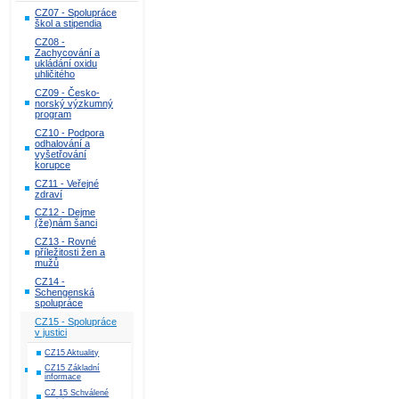
CZ07 - Spolupráce
škol a stipendia
CZ08 -
Zachycování a
ukládání oxidu
uhličitého
CZ09 - Česko-
norský výzkumný
program
CZ10 - Podpora
odhalování a
vyšetřování
korupce
CZ11 - Veřejné
zdraví
CZ12 - Dejme
(že)nám šanci
CZ13 - Rovné
příležitosti žen a
mužů
CZ14 -
Schengenská
spolupráce
CZ15 - Spolupráce
v justici
CZ15 Aktuality
CZ15 Základní
informace
CZ 15 Schválené