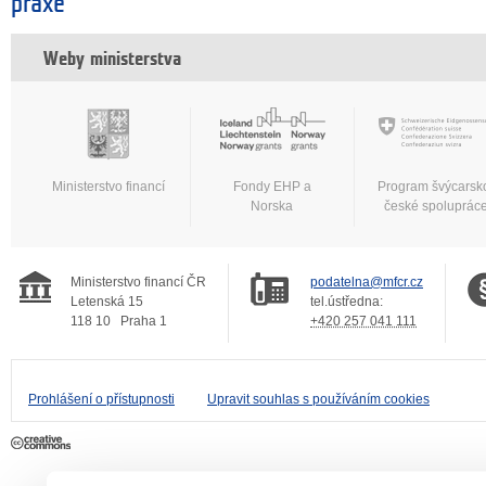
praxe
Weby ministerstva
Ministerstvo financí
Fondy EHP a
Program švýcarsk
Norska
české spoluprác
Ministerstvo financí ČR
podatelna@mfcr.cz
Letenská 15
tel.ústředna:
118 10
Praha 1
+420 257 041 111
Prohlášení o přístupnosti
Upravit souhlas s používáním cookies