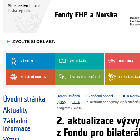
Ministerstvo financí
Česká republika
Fondy EHP a Norska
►
ZVOLTE SI OBLAST:
VÝZKUM
VZDĚLÁVÁNÍ
KULTURA
SOCIÁLNÍ DIALOG
ŽIVOTNÍ PROSTŘEDÍ
LIDSKÁ PRÁV
Úvodní stránka
Ukončená období
EHP a Norsk
Úvodní stránka
Výzvy
2016
2. aktualizace výzvy k předkládá
programu CZ15
Aktuality
2. aktualizace výzvy
Základní
informace
z Fondu pro bilater
Výzvy