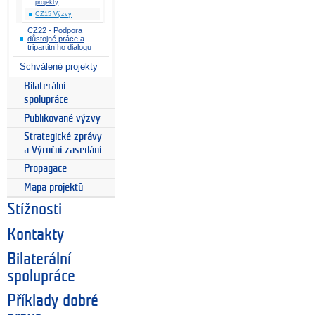
projekty
CZ15 Výzvy
CZ22 - Podpora
důstojné práce a
tripartitního dialogu
Schválené projekty
Bilaterální
spolupráce
Publikované výzvy
Strategické zprávy
a Výroční zasedání
Propagace
Mapa projektů
Stížnosti
Kontakty
Bilaterální
spolupráce
Příklady dobré