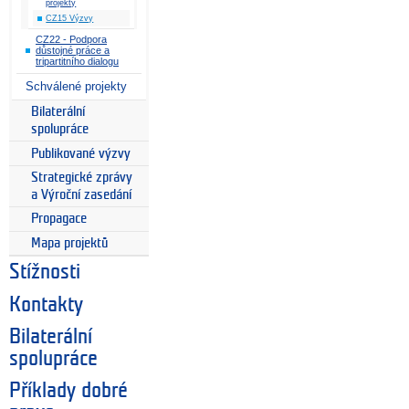
projekty
CZ15 Výzvy
CZ22 - Podpora
důstojné práce a
tripartitního dialogu
Schválené projekty
Bilaterální
spolupráce
Publikované výzvy
Strategické zprávy
a Výroční zasedání
Propagace
Mapa projektů
Stížnosti
Kontakty
Bilaterální
spolupráce
Příklady dobré