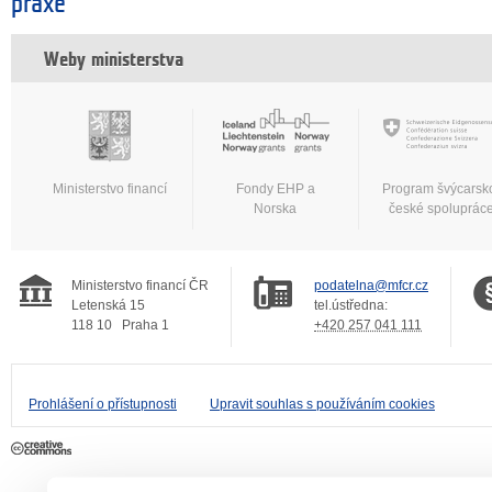
praxe
Weby ministerstva
Ministerstvo financí
Fondy EHP a
Program švýcarsk
Norska
české spoluprác
Ministerstvo financí ČR
podatelna@mfcr.cz
Letenská 15
tel.ústředna:
118 10
Praha 1
+420 257 041 111
Prohlášení o přístupnosti
Upravit souhlas s používáním cookies