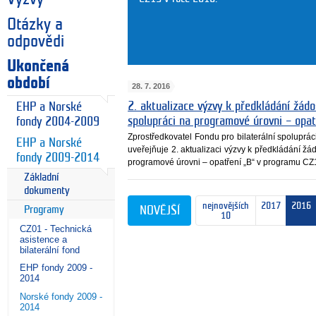
Otázky a
odpovědi
Ukončená
období
28. 7. 2016
2. aktualizace výzvy k předkládání žádos
EHP a Norské
spolupráci na programové úrovni – opa
fondy 2004-2009
Zprostředkovatel Fondu pro bilaterální spoluprá
EHP a Norské
uveřejňuje 2. aktualizaci výzvy k předkládání žád
fondy 2009-2014
programové úrovni – opatření „B“ v programu CZ
Základní
dokumenty
nejnovějších
2017
2016
Programy
NOVĚJŠÍ
10
CZ01 - Technická
asistence a
bilaterální fond
EHP fondy 2009 -
2014
Norské fondy 2009 -
2014