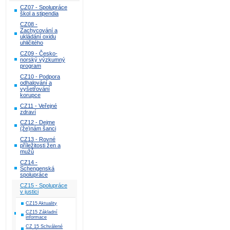
CZ07 - Spolupráce
škol a stipendia
CZ08 -
Zachycování a
ukládání oxidu
uhličitého
CZ09 - Česko-
norský výzkumný
program
CZ10 - Podpora
odhalování a
vyšetřování
korupce
CZ11 - Veřejné
zdraví
CZ12 - Dejme
(že)nám šanci
CZ13 - Rovné
příležitosti žen a
mužů
CZ14 -
Schengenská
spolupráce
CZ15 - Spolupráce
v justici
CZ15 Aktuality
CZ15 Základní
informace
CZ 15 Schválené