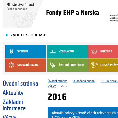
Ministerstvo financí
Česká republika
Fondy EHP a Norska
►
ZVOLTE SI OBLAST:
VÝZKUM
VZDĚLÁVÁNÍ
KULTURA
SOCIÁLNÍ DIALOG
ŽIVOTNÍ PROSTŘEDÍ
LIDSKÁ PRÁV
Úvodní stránka
Ukončená období
EHP a Norsk
Úvodní stránka
Výzvy
2016
Aktuality
2016
Základní
informace
Aktuální výzvy včetně všech relevantníc
Výzvy
CZ15 v roce 2016.