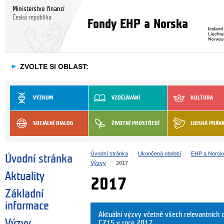
Ministerstvo financí
Česká republika
Fondy EHP a Norska
►
ZVOLTE SI OBLAST:
VÝZKUM
VZDĚLÁVÁNÍ
KULTURA
SOCIÁLNÍ DIALOG
ŽIVOTNÍ PROSTŘEDÍ
LIDSKÁ PRÁV
Úvodní stránka
Ukončená období
EHP a Norsk
Úvodní stránka
Výzvy
2017
Aktuality
2017
Základní
informace
Aktuální výzvy včetně všech relevantníc
Výzvy
CZ15 v roce 2017.