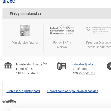
praxe
Weby ministerstva
Ministerstvo financí
Fondy EHP a
Program švýcarsk
Norska
české spoluprác
Ministerstvo financí ČR
podatelna@mfcr.cz
Letenská 15
tel.ústředna:
118 10
Praha 1
+420 257 041 111
Prohlášení o přístupnosti
Upravit souhlas s používáním cookies