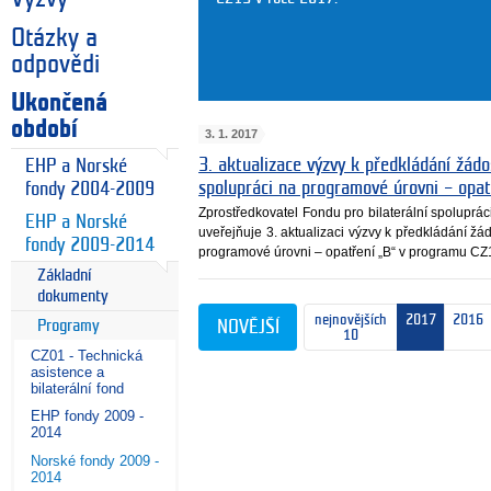
Otázky a
odpovědi
Ukončená
období
3. 1. 2017
3. aktualizace výzvy k předkládání žádos
EHP a Norské
spolupráci na programové úrovni – opa
fondy 2004-2009
Zprostředkovatel Fondu pro bilaterální spoluprá
EHP a Norské
uveřejňuje 3. aktualizaci výzvy k předkládání žád
fondy 2009-2014
programové úrovni – opatření „B“ v programu CZ
Základní
dokumenty
nejnovějších
2017
2016
Programy
NOVĚJŠÍ
10
CZ01 - Technická
asistence a
bilaterální fond
EHP fondy 2009 -
2014
Norské fondy 2009 -
2014