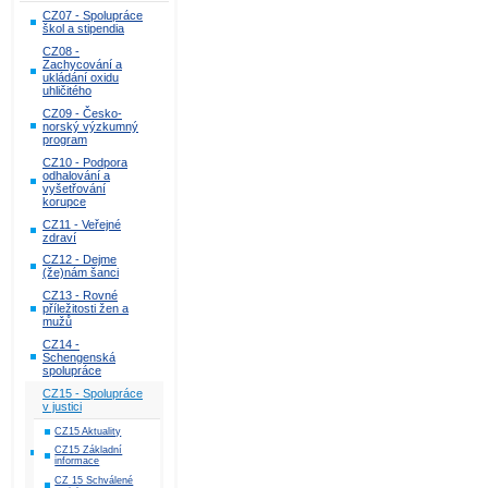
CZ07 - Spolupráce
škol a stipendia
CZ08 -
Zachycování a
ukládání oxidu
uhličitého
CZ09 - Česko-
norský výzkumný
program
CZ10 - Podpora
odhalování a
vyšetřování
korupce
CZ11 - Veřejné
zdraví
CZ12 - Dejme
(že)nám šanci
CZ13 - Rovné
příležitosti žen a
mužů
CZ14 -
Schengenská
spolupráce
CZ15 - Spolupráce
v justici
CZ15 Aktuality
CZ15 Základní
informace
CZ 15 Schválené