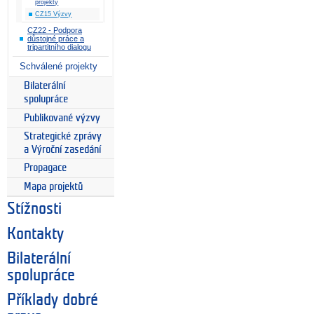
projekty
CZ15 Výzvy
CZ22 - Podpora
důstojné práce a
tripartitního dialogu
Schválené projekty
Bilaterální
spolupráce
Publikované výzvy
Strategické zprávy
a Výroční zasedání
Propagace
Mapa projektů
Stížnosti
Kontakty
Bilaterální
spolupráce
Příklady dobré